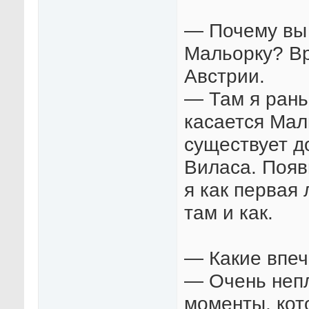
— Почему вы 
Мальорку? Вр
Австрии.
— Там я рань
касается Мал
существует д
Виласа. Появ
я как первая 
там и как.
— Какие впеч
— Очень непл
моменты, кот