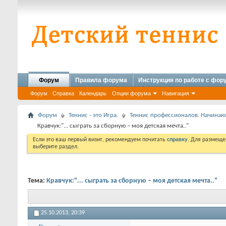
Форум
Правила форума
Инструкция по работе с фо
Форум
Справка
Календарь
Опции форума
Навигация
Форум
Теннис - это Игра.
Теннис профессионалов. Начина
Кравчук:"... сыграть за сборную – моя детская мечта.."
Если это ваш первый визит, рекомендуем почитать
справку
. Для размеще
выберите раздел.
Тема:
Кравчук:"... сыграть за сборную – моя детская мечта.."
25.10.2013,
20:39