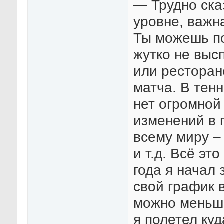
— Трудно ска
уровне, важн
Ты можешь по
жутко не выс
или ресторан
матча. В тен
нет огромной
изменений в 
всему миру – 
и т.д. Всё эт
года я начал 
свой график 
можно меньше
я полетел куд