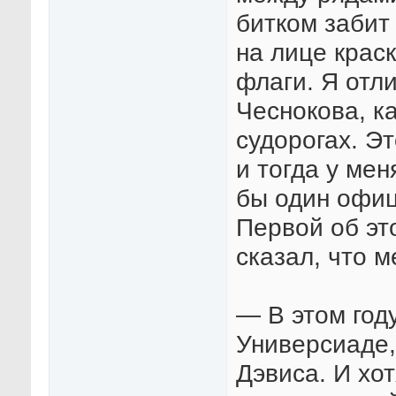
битком забит
на лице крас
флаги. Я отл
Чеснокова, к
судорогах. Э
и тогда у мен
бы один офиц
Первой об эт
сказал, что м
— В этом год
Универсиаде,
Дэвиса. И хо