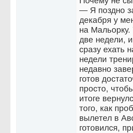
Почему не сы
— Я поздно з
декабря у ме
на Мальорку.
две недели, и
сразу ехать 
недели тренир
недавно заве
готов достато
просто, чтобы
итоге вернулс
того, как про
вылетел в Ав
готовился, п