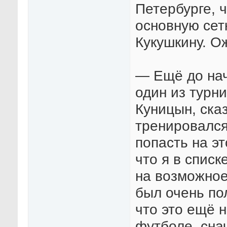
Петербурге, ч
основную сет
Кукушкину. О
— Ещё до нач
один из турн
Куницын, ска
тренировался
попасть на э
что я в спис
на возможное
был очень по
что это ещё н
футболе, сн