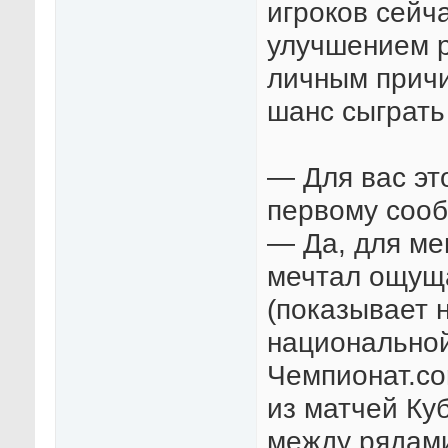
игроков сейч
улучшением р
личным причи
шанс сыграть
— Для вас эт
первому соо
— Да, для ме
мечтал ощуща
(показывает 
национальной
Чемпионат.co
из матчей Ку
между рядами