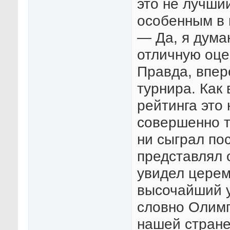
это не лучши
особенным в
— Да, я дума
отличную оцен
Правда, впер
турнира. Как
рейтинга это 
совершенно т
ни сыграл по
представлял 
увидел церем
высочайший у
словно Олимп
нашей стране