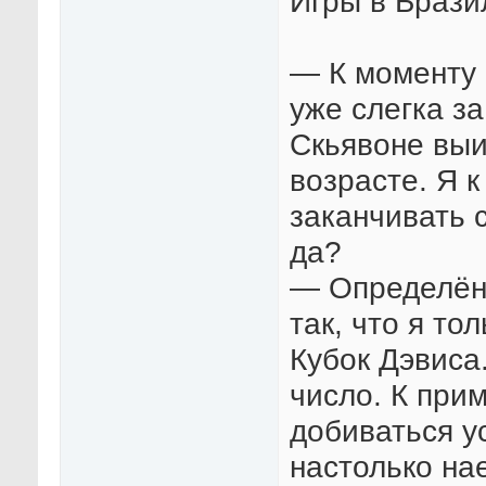
Игры в Брази
— К моменту 
уже слегка з
Скьявоне выи
возрасте. Я к
заканчивать 
да?
— Определённ
так, что я то
Кубок Дэвиса
число. К при
добиваться ус
настолько на