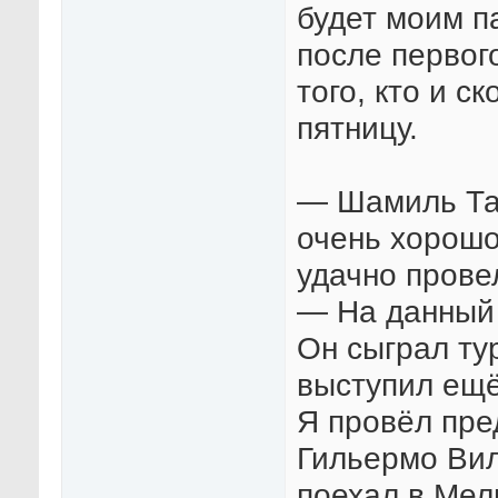
будет моим п
после первого
того, кто и с
пятницу.
— Шамиль Тар
очень хорошо
удачно прове
— На данный 
Он сыграл ту
выступил ещё
Я провёл пре
Гильермо Вил
поехал в Мел