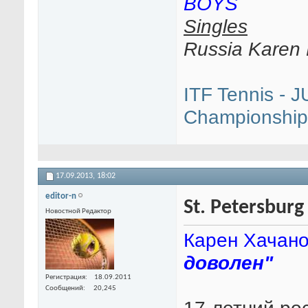
BOYS
Singles
Russia Kare
ITF Tennis - 
Championships
17.09.2013,
18:02
editor-n
St. Petersbur
Новостной Редактор
Карен Хачано
доволен"
Регистрация
18.09.2011
Сообщений
20,245