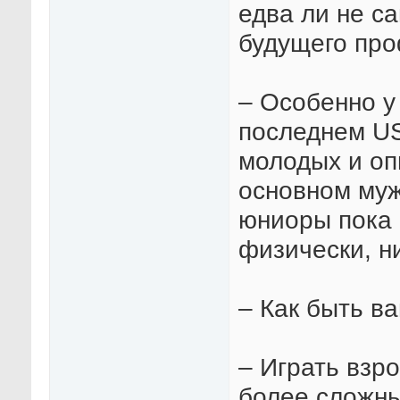
едва ли не с
будущего пр
– Особенно у
последнем US
молодых и оп
основном муж
юниоры пока 
физически, ни
– Как быть в
– Играть взр
более сложн