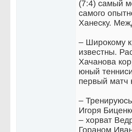
(7:4) самый 
самого опытн
Ханеску. Меж
– Широкому к
известны. Ра
Хачанова кор
юный тенниси
первый матч н
– Тренируюсь
Игоря Биценк
– хорват Вед
Гораном Ива