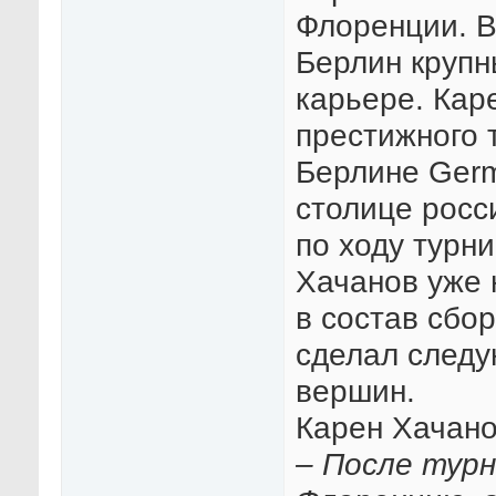
Флоренции. В
Берлин крупн
карьере. Кар
престижного 
Берлине Germ
столице росс
по ходу турн
Хачанов уже 
в состав сбо
сделал следу
вершин.
Карен Хачано
– После турн