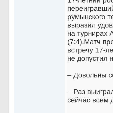
17-летний ро
переигравший
румынского т
выразил удов
на турнирах А
(7:4).Матч пр
встречу 17-л
не допустил 
– Довольны 
– Раз выиграл
сейчас всем 