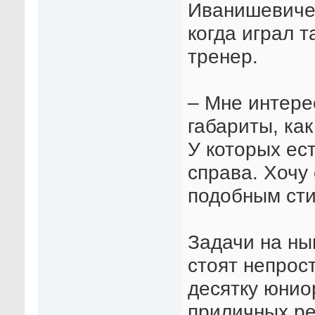
Иванишевичем
когда играл 
тренер.
– Мне интере
габариты, как
У которых ес
справа. Хочу
подобным сти
Задачи на ны
стоят непрос
десятку юнио
приличных ре