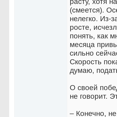
расту, хотя н
(смеется). О
нелегко. Из-з
росте, исчез
понять, как м
месяца привы
сильно сейча
Скорость пок
думаю, подат
О своей побе
не говорит. Э
– Конечно, не