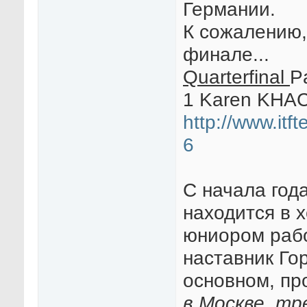
Германии.
К сожалению,
финале...
Quarterfinal
P
1 Karen KHA
http://www.itf
6
С начала год
находится в 
юниором раб
наставник Го
основном, пр
в Москве, тр