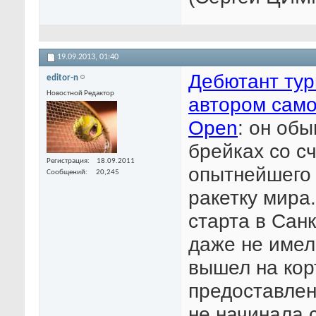
19.09.2013,
01:40
Дебютант тур
editor-n
Новостной Редактор
автором само
Open
: он обы
брейках со сче
Регистрация
18.09.2011
опытнейшего 
Сообщений
20,245
ракетку мира
старта в Сан
даже не имел 
вышел на корт
предоставлен
не начинала 