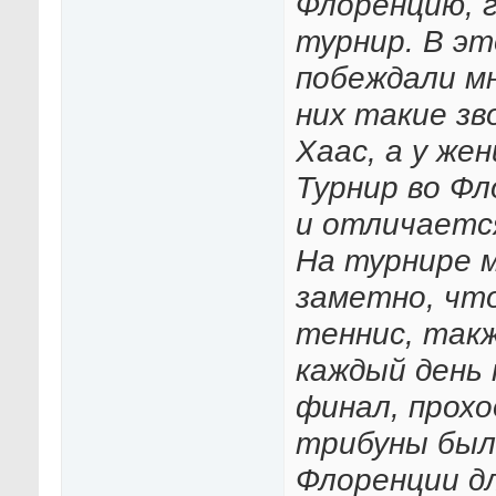
Флоренцию, 
турнир. В э
побеждали мн
них такие зв
Хаас, а у же
Турнир во Ф
и отличаетс
На турнире м
заметно, чт
теннис, такж
каждый день 
финал, прох
трибуны был
Флоренции д