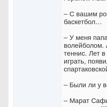
– С вашим ро
баскетбол…
– У меня пап
волейболом. 
теннис. Лет 
играть, появи
спартаковско
– Были ли у 
– Марат Сафи