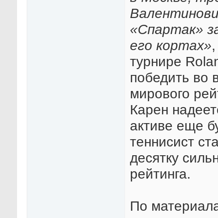
Валентинович
«Спартак» з
его кортах»
турнире Rola
победить во 
мирового рей
Карен надеетс
активе еще б
теннисист ст
десятку силь
рейтинга.
По материалам