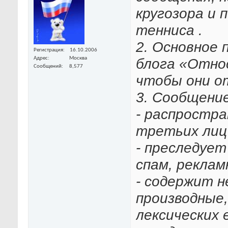
кругозора и 
тенниса .
2. Основное 
Регистрация
16.10.2006
блога «Относ
Адрес
Москва
Сообщений
8,577
чтобы они о
3. Сообщение
- распростр
третьих лиц 
- преследует
спам, рекла
- содержит н
производные,
лексических 