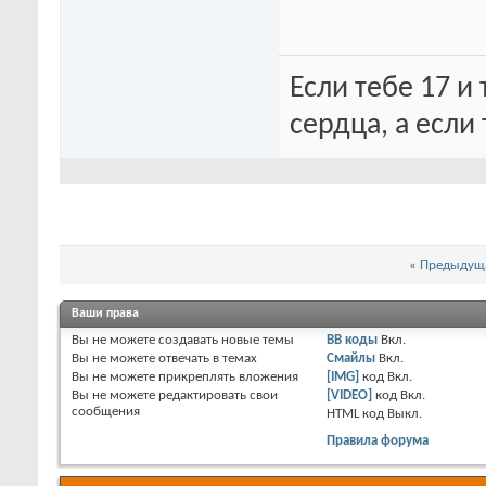
Если тебе 17 и
сердца, а если 
«
Предыдуща
Ваши права
Вы
не можете
создавать новые темы
BB коды
Вкл.
Вы
не можете
отвечать в темах
Смайлы
Вкл.
Вы
не можете
прикреплять вложения
[IMG]
код
Вкл.
Вы
не можете
редактировать свои
[VIDEO]
код
Вкл.
сообщения
HTML код
Выкл.
Правила форума