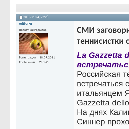
20.05.2024,
22:28
editor-n
СМИ заговори
Новостной Редактор
теннисистки 
La Gazzetta 
Регистрация
18.09.2011
встречатьс
Сообщений
20,245
Российская т
встречаться 
итальянцем 
Gazzetta dello
На днях Кали
Синнер прохо