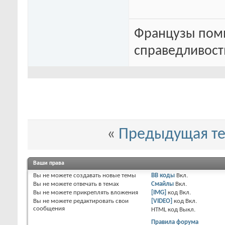
Французы помн
справедливость
«
Предыдущая т
Ваши права
Вы
не можете
создавать новые темы
BB коды
Вкл.
Вы
не можете
отвечать в темах
Смайлы
Вкл.
Вы
не можете
прикреплять вложения
[IMG]
код
Вкл.
Вы
не можете
редактировать свои
[VIDEO]
код
Вкл.
сообщения
HTML код
Выкл.
Правила форума