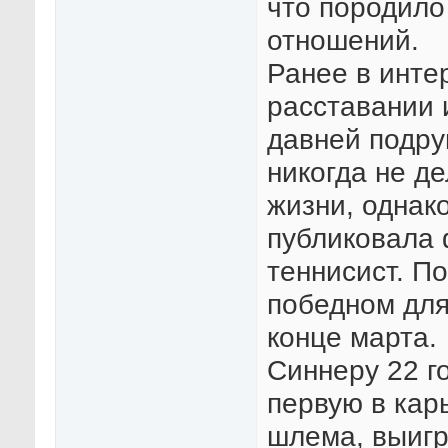
что породило
отношений.
Ранее в инте
расставании 
давней подру
никогда не д
жизни, однак
публиковала 
теннисист. П
победном для
конце марта.
Синнеру 22 г
первую в кар
шлема, выиг