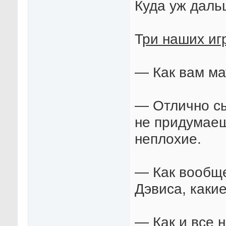
Куда уж даль
Т
ри наших иг
— Как вам ма
— Отлично сы
не придумаеш
неплохие.
— Как вообще
Дэвиса, каки
— Как и все н