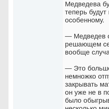
Медведева бу
теперь будут 
особенному.
— Медведев о
решающем сет
вообще случ
— Это больше
немножко отп
закрывать мат
он уже не в п
было обыгрыв
несколько ми