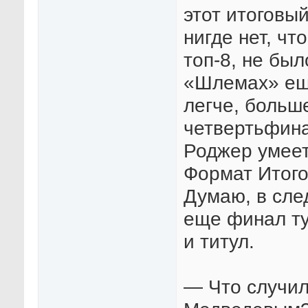
этот итоговы
нигде нет, чт
топ-8, не бы
«Шлемах» еще
легче, больш
четвертьфина
Роджер умеет
Формат Итогов
Думаю, в сле
еще финал т
и титул.
— Что случил