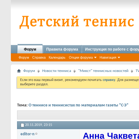
Форум
Правила форума
Инструкция по работе с фо
Форум
Справка
Календарь
Опции форума
Навигация
Форум
Новости тенниса
"Микст" теннисных новостей
T
Если это ваш первый визит, рекомендуем почитать
справку
. Для размеще
выберите раздел.
Тема:
О теннисе и теннисистах по материалам газеты "С-Э"
20.11.2019,
23:15
Анна Чаквет
editor-n