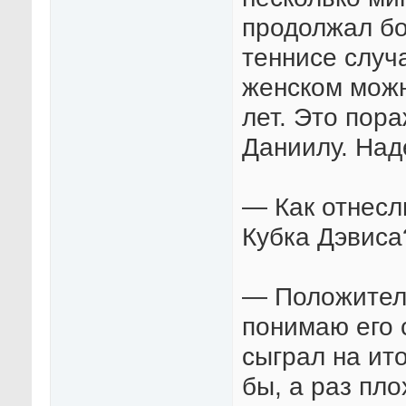
продолжал бо
теннисе случ
женском можн
лет. Это пор
Даниилу. Над
— Как отнесл
Кубка Дэвиса
— Положитель
понимаю его 
сыграл на ито
бы, а раз пло