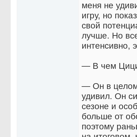
меня не удив
игру, но пока
свой потенци
лучше. Но вс
интенсивно, 
— В чем Циц
— Он в целом
удивил. Он с
сезоне и осо
больше от об
поэтому рань
на итоговом, 