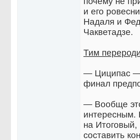
почему не пр
и его ровесн
Надаля и Фе
Чакветадзе.
Тим перероди
— Циципас — 
финал предп
— Вообще эт
интересным. 
на Итоговый,
составить ко