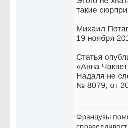
Этого не хва
такие сюрпри
Михаил Пота
19 ноября 20
Статья опубли
«Анна Чаквет
Надаля не сл
№ 8079, от 2
Французы помн
справедливость