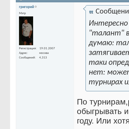
григорий
Сообщени
Мэтр
Интересно 
"талант" в 
думаю: тал
Регистрация
19.01.2007
затягивает
Адрес
москва
Сообщений
4,313
таки опред
нет: може
турнирах и
По турнирам,
обыгрывать и
году. Или хот