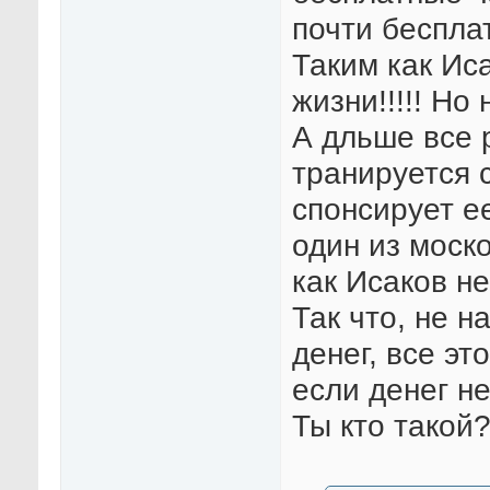
почти беспла
Таким как Ис
жизни!!!!! Но 
А дльше все р
транируется 
спонсирует е
один из моско
как Исаков не
Так что, не н
денег, все эт
если денег не 
Ты кто такой?