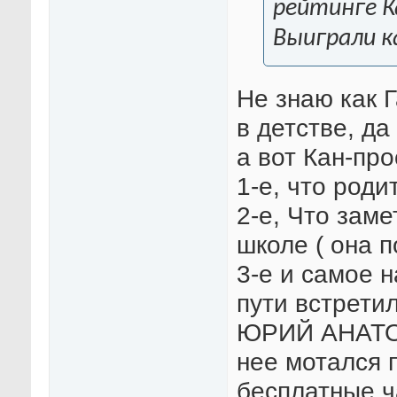
рейтинге К
Выиграли к
Не знаю как 
в детстве, да
а вот Кан-про
1-е, что роди
2-е, Что зам
школе ( она 
3-е и самое н
пути встрети
ЮРИЙ АНАТО
нее мотался 
бесплатные ч