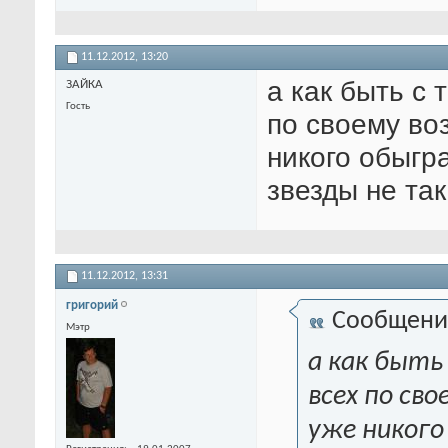
11.12.2012,
13:20
а как быть с 
ЗАЙКА
Гость
по своему воз
никого обыгр
звезды не та
11.12.2012,
13:31
григорий
Сообщени
Мэтр
а как быть
всех по сво
уже никог