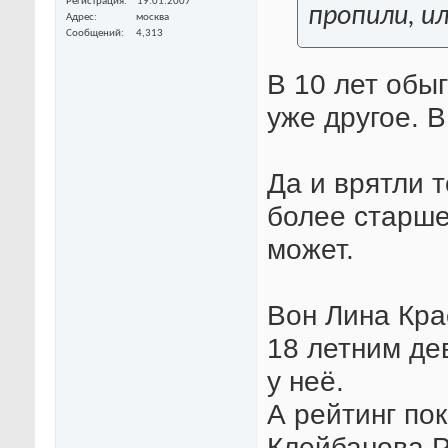
Регистрация
19.01.2007
пропили, и
Адрес
москва
Сообщений
4,313
В 10 лет обыг
уже другое. В
Да и врятли т
более старше
может.
Вон Лина Кра
18 летним де
у неё.
А рейтинг пок
Клейбанова,