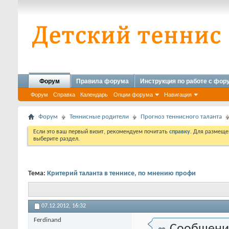
Форум
Правила форума
Инструкция по работе с фо
Форум
Справка
Календарь
Опции форума
Навигация
Форум
Теннисные родители
Прогноз теннисного таланта
Если это ваш первый визит, рекомендуем почитать
справку
. Для размеще
выберите раздел.
Тема:
Критерий таланта в теннисе, по мнению профи
07.12.2012,
16:32
Ferdinand