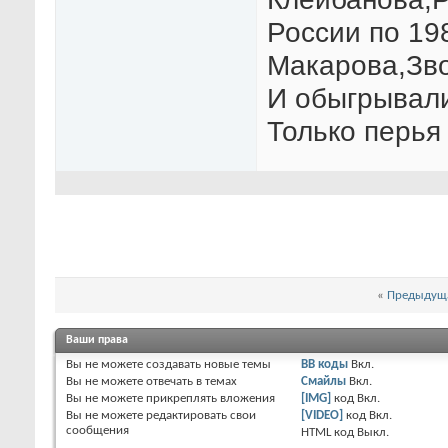
России по 19
Макарова,Зв
И обыгрывали
Только перья
«
Предыдуща
Ваши права
Вы
не можете
создавать новые темы
BB коды
Вкл.
Вы
не можете
отвечать в темах
Смайлы
Вкл.
Вы
не можете
прикреплять вложения
[IMG]
код
Вкл.
Вы
не можете
редактировать свои
[VIDEO]
код
Вкл.
сообщения
HTML код
Выкл.