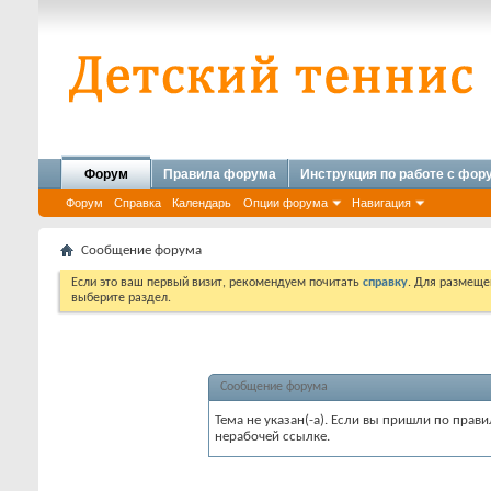
Форум
Правила форума
Инструкция по работе с фо
Форум
Справка
Календарь
Опции форума
Навигация
Сообщение форума
Если это ваш первый визит, рекомендуем почитать
справку
. Для размеще
выберите раздел.
Сообщение форума
Тема не указан(-а). Если вы пришли по пра
нерабочей ссылке.