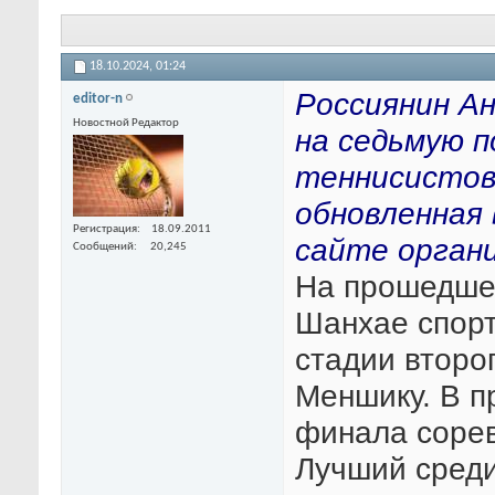
18.10.2024,
01:24
Россиянин А
editor-n
Новостной Редактор
на седьмую 
теннисистов
обновленная 
Регистрация
18.09.2011
сайте органи
Сообщений
20,245
На прошедшем
Шанхае спорт
стадии второг
Меншику. В п
финала сорев
Лучший сред