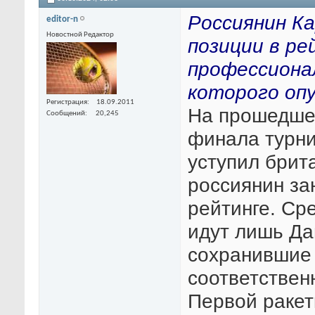
Россиянин Ка
editor-n
Новостной Редактор
позиции в р
профессионал
которого опу
Регистрация
18.09.2011
На прошедше
Сообщений
20,245
финала турни
уступил брит
россиянин за
рейтинге. Ср
идут лишь Да
сохранившие 
соответствен
Первой ракет