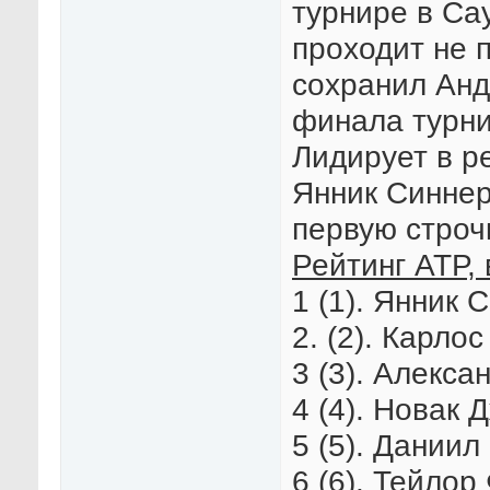
турнире в Са
проходит не 
сохранил Анд
финала турни
Лидирует в р
Янник Синнер
первую строчк
Рейтинг АТР, 
1 (1). Янник 
2. (2). Карло
3 (3). Алекса
4 (4). Новак 
5 (5). Даниил
6 (6). Тейлор