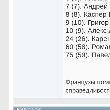
7 (7). Андрей
8 (8). Каспер
9 (10). Григо
10 (9). Алекс
24 (26). Каре
60 (58). Рома
75 (59). Паве
Французы помн
справедливость
30.10.2024,
02:03