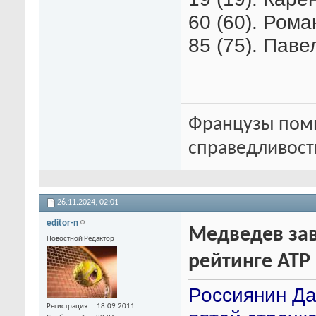
60 (60). Рома
85 (75). Паве
Французы помн
справедливость
26.11.2024,
02:01
editor-n
Медведев зав
Новостной Редактор
рейтинге АТР
Россиянин Д
Регистрация
18.09.2011