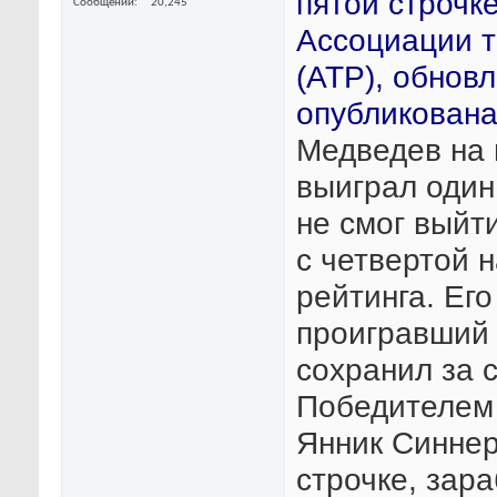
пятой строчке
Сообщений
20,245
Ассоциации 
(АТР), обнов
опубликована
Медведев на
выиграл один 
не смог выйт
с четвертой 
рейтинга. Ег
проигравший 
сохранил за 
Победителем 
Янник Синнер
строчке, зара