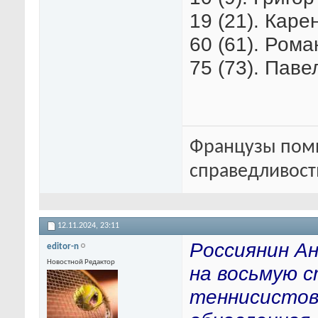
19 (21). Каре
60 (61). Рома
75 (73). Паве
Французы помн
справедливость
12.11.2024,
23:11
Россиянин Ан
editor-n
Новостной Редактор
на восьмую с
теннисистов