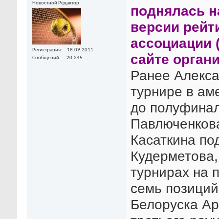
Новостной Редактор
поднялась н
версии рейт
ассоциации 
Регистрация
18.09.2011
сайте орган
Сообщений
20,245
Ранее Алекса
турнире в ам
до полуфинал
Павлюченкова
Касаткина по
Кудерметова,
турнирах на 
семь позиций
Белоруска Ар