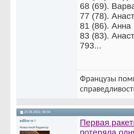
68 (69). Варв
77 (78). Анас
81 (86). Анна
83 (83). Анас
793...
Французы помн
справедливость
21.06.2022,
00:34
Первая ракет
editor-n
Новостной Редактор
потеряла одн