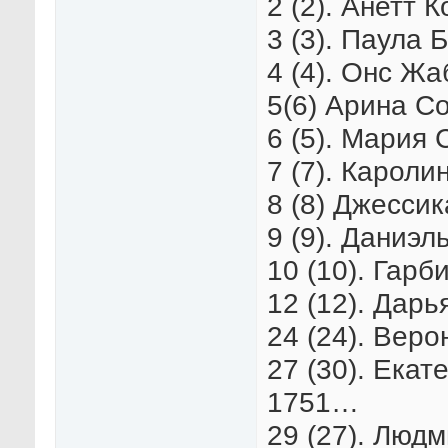
2 (2). Анетт 
3 (3). Паула 
4 (4). Онс Жа
5(6) Арина Со
6 (5). Мария 
7 (7). Кароли
8 (8) Джессик
9 (9). Даниэл
10 (10). Гарб
12 (12). Дарь
24 (24). Веро
27 (30). Екат
1751…
29 (27). Люд