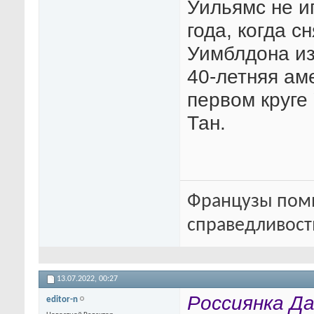
Уильямс не и
года, когда с
Уимблдона из
40-летняя ам
первом круг
Тан.
Французы помн
справедливость
13.07.2022,
00:27
Россиянка Да
editor-n