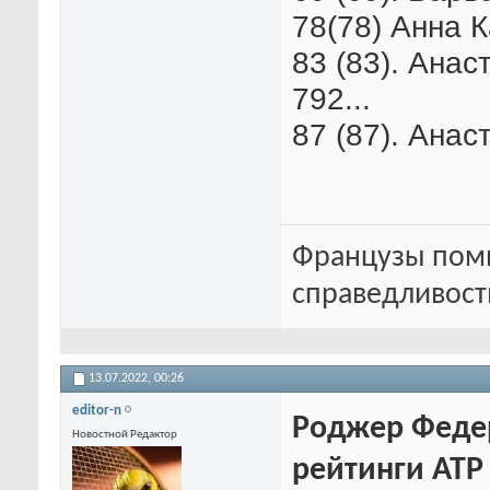
78(78) Анна К
83 (83). Анас
792...
87 (87). Анас
Французы помн
справедливость
13.07.2022,
00:26
editor-n
Роджер Федер
Новостной Редактор
рейтинги ATP