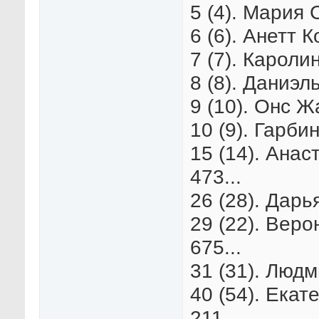
5 (4). Мария 
6 (6). Анетт 
7 (7). Кароли
8 (8). Даниэл
9 (10). Онс Ж
10 (9). Гарби
15 (14). Анас
473...
26 (28). Дарь
29 (22). Веро
675...
31 (31). Люд
40 (54). Екат
211…