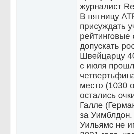
журналист Re
В пятницу АТ
присуждать у
рейтинговые 
допускать ро
Швейцарцу 40
с июля прошл
четвертьфина
место (1030 о
остались очки
Галле (Герман
за Уимблдон.
Уильямс не и