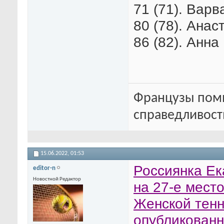
71 (71). Варв
80 (78). Анас
86 (82). Анна
Французы помн
справедливость
15.06.2022,
01:53
Россиянка Ек
editor-n
Новостной Редактор
на 27-е мест
Женской тенн
опубликованн