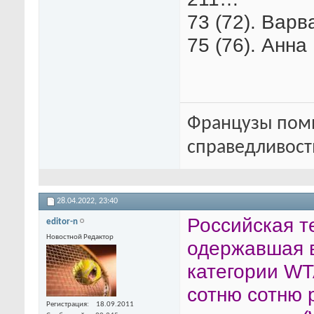
73 (72). Варв
75 (76). Анна
Французы помн
справедливость
28.04.2022,
23:40
Российская т
editor-n
Новостной Редактор
одержавшая в
категории WT
сотню сотню 
Регистрация
18.09.2011