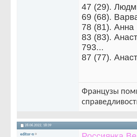
47 (29). Люд
69 (68). Варв
78 (81). Анна
83 (83). Анас
793...
87 (77). Анас
Французы помн
справедливость
28.06.2022,
18:39
Россиянка Ве
editor-n