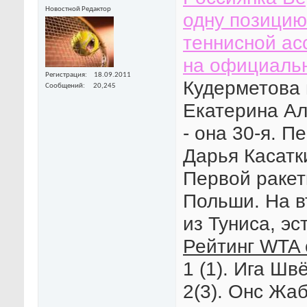
Новостной Редактор
одну позицию
теннисной ас
на официальн
Регистрация
18.09.2011
Кудерметова 
Сообщений
20,245
Екатерина Ал
- она 30-я. П
Дарья Касатк
Первой ракет
Польши. На в
из Туниса, эс
Рейтинг WTA 
1 (1). Ига Шв
2(3). Онс Жаб