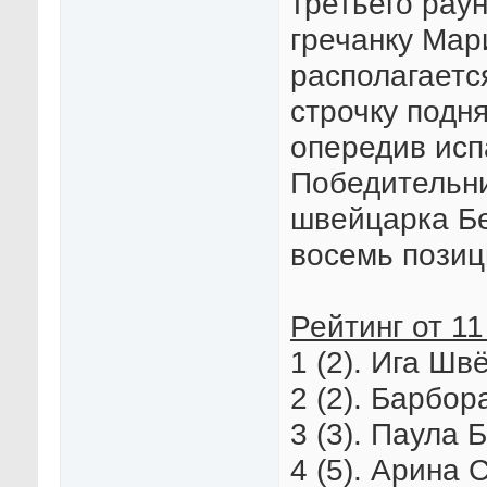
третьего рау
гречанку Мар
располагаетс
строчку подн
опередив исп
Победительни
швейцарка Бе
восемь позиц
Рейтинг от 11
1 (2). Ига Шв
2 (2). Барбор
3 (3). Паула 
4 (5). Арина 