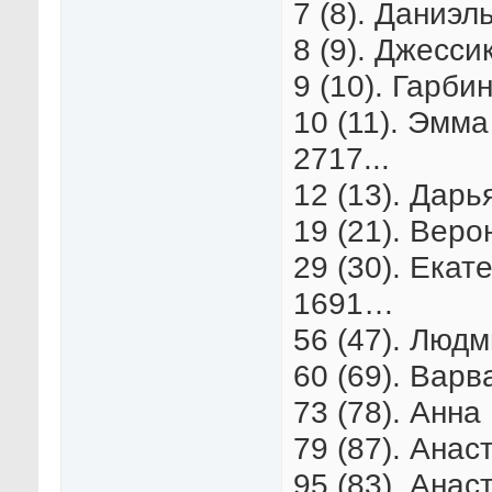
7 (8). Даниэл
8 (9). Джесси
9 (10). Гарби
10 (11). Эмма
2717...
12 (13). Дарь
19 (21). Веро
29 (30). Екат
1691…
56 (47). Люд
60 (69). Варв
73 (78). Анна 
79 (87). Анас
95 (83). Анас