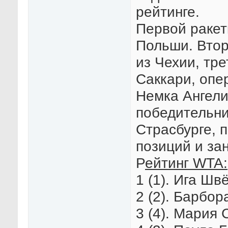
рейтинге.
Первой ракет
Польши. Втор
из Чехии, тр
Саккари, опе
Немка Ангели
победительни
Страсбурге, п
позиций и за
Р
ейтинг WTA:
1 (1). Ига Шв
2 (2). Барбор
3 (4). Мария 