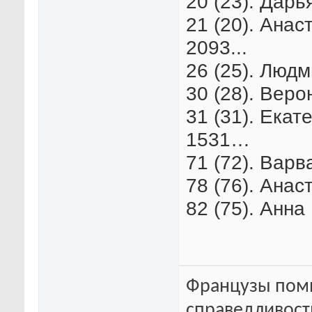
20 (23). Дарь
21 (20). Анас
2093...
26 (25). Люд
30 (28). Веро
31 (31). Екат
1531…
71 (72). Варв
78 (76). Анас
82 (75). Анна
Французы помн
справедливость