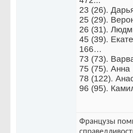
472...
23 (26). Дарь
25 (29). Веро
26 (31). Люд
45 (39). Екат
166…
73 (73). Варв
75 (75). Анна
78 (122). Ана
96 (95). Ками
Французы помн
справедливость