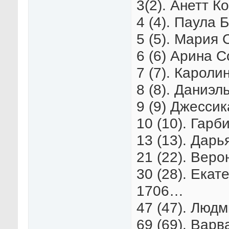
3(2). Анетт К
4 (4). Паула 
5 (5). Мария 
6 (6) Арина С
7 (7). Кароли
8 (8). Даниэл
9 (9) Джессик
10 (10). Гарб
13 (13). Дарь
21 (22). Веро
30 (28). Екат
1706…
47 (47). Люд
69 (69). Варв