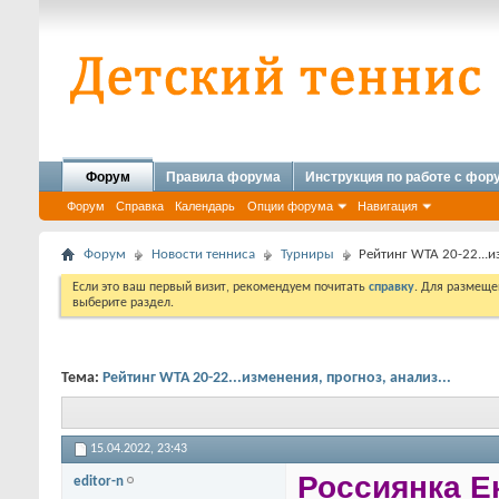
Форум
Правила форума
Инструкция по работе с фо
Форум
Справка
Календарь
Опции форума
Навигация
Форум
Новости тенниса
Турниры
Рейтинг WTA 20-22...и
Если это ваш первый визит, рекомендуем почитать
справку
. Для размеще
выберите раздел.
Тема:
Рейтинг WTA 20-22...изменения, прогноз, анализ...
15.04.2022,
23:43
Россиянка Е
editor-n