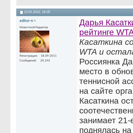
23.05.2022,
16:18
Дарья Касатк
editor-n
Новостной Редактор
рейтинге WT
Касаткина со
WTA и остал
Регистрация
18.09.2011
Россиянка Да
Сообщений
20,245
место в обно
теннисной ас
на сайте орг
Касаткина ос
соотечествен
занимает 21-
поднялась на 