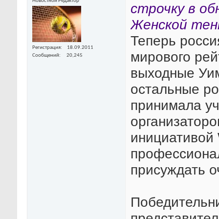
Новостной Редактор
строчку в об
Женской тен
Теперь росси
Регистрация
18.09.2011
мирового рей
Сообщений
20,245
выходные Уим
остальные ро
принимала уч
организаторов
инициативой 
профессионал
присуждать о
Победительни
представител