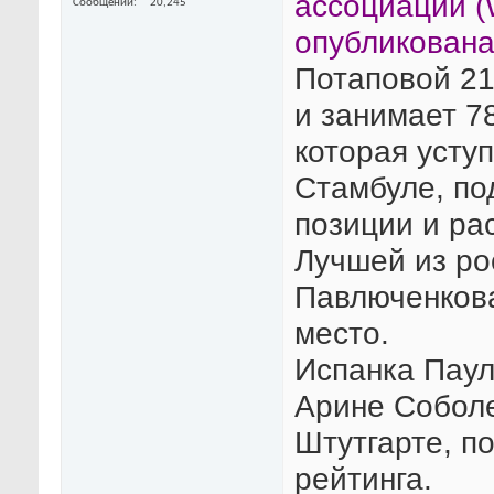
ассоциации (
Сообщений
20,245
опубликована
Потаповой 21
и занимает 7
которая усту
Стамбуле, по
позиции и ра
Лучшей из ро
Павлюченкова
место.
Испанка Паул
Арине Соболе
Штутгарте, п
рейтинга.