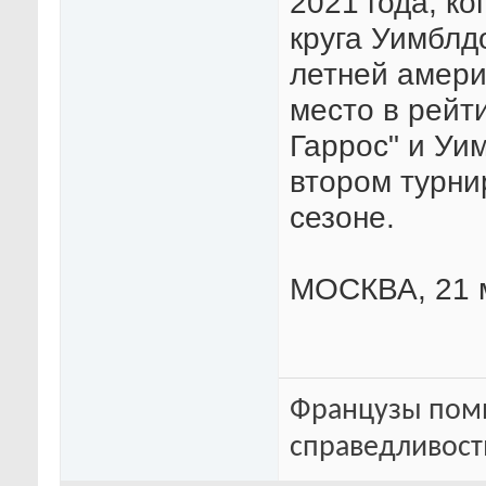
2021 года, ко
круга Уимблдо
летней амери
место в рейт
Гаррос" и Уи
втором турни
сезоне.
МОСКВА, 21 м
Французы помн
справедливость