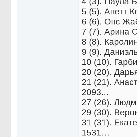
4 (3). Паула 
5 (5). Анетт 
6 (6). Онс Жа
7 (7). Арина 
8 (8). Кароли
9 (9). Даниэл
10 (10). Гарб
20 (20). Дарь
21 (21). Анас
2093...
27 (26). Люд
29 (30). Веро
31 (31). Екат
1531…