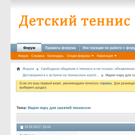
Форум
Правила форума
Инструкция по работе с фо
Форум
Справка
Календарь
Опции форума
Навигация
Форум
Свободное общение о теннисе и не только, объявления
Договоримся о встрече на теннисном корте...
Ищем пару для з
Если это ваш первый визит, рекомендуем почитать
справку
. Для размеще
выберите раздел.
Тема:
Ищем пару для занятий теннисом
19.09.2017,
22:43