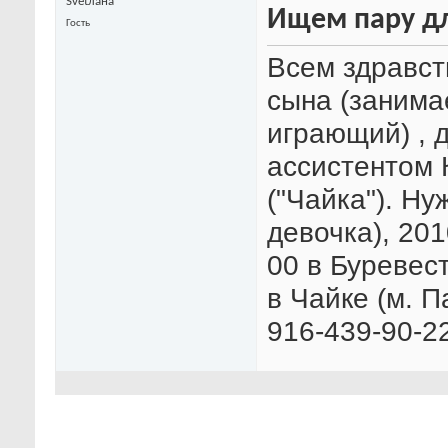
Svetлана
Ищем пару дл
Гость
Всем здравст
сына (занимае
играющий) , 
ассистентом
("Чайка"). Н
девочка), 201
00 в Буревес
в Чайке (м. П
916-439-90-2