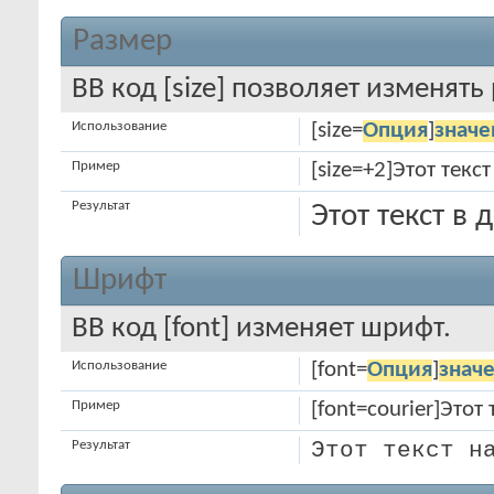
Размер
BB код [size] позволяет изменят
Использование
[size=
Опция
]
значе
Пример
[size=+2]Этот текс
Результат
Этот текст в
Шрифт
BB код [font] изменяет шрифт.
Использование
[font=
Опция
]
знач
Пример
[font=courier]Этот
Результат
Этот текст н