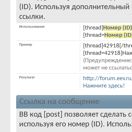
(ID). Используя дополнительный
ссылки.
Использование
[thread]
Номер (ID
[thread=
Номер (ID
Пример
[thread]42918[/thr
[thread=42918]Наж
(Предупреждение:
может не ссылать
Результат
http://forum.eev.
Нажмите здесь!
Ссылка на сообщение
BB код [post] позволяет сделать
используя его номер (ID). Испо