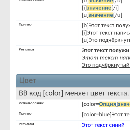
[b]
значение
[/b]
[i]
значение
[/i]
[u]
значение
[/u]
Пример
[b]Этот текст пол
[i]Этот текст напи
[u]Это подчёркнут
Результат
Этот текст полуж
Этот текст напи
Это подчёркнутый 
Цвет
BB код [color] меняет цвет текста.
Использование
[color=
Опция
]
зна
Пример
[color=blue]Этот те
Результат
Этот текст синий