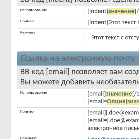
Использование
[indent]
значение
[
Пример
[indent]Этот текст 
Результат
Этот текст с отс
Ссылка на электронную почту
BB код [email] позволяет вам соз
Вы можете добавить необязатель
Использование
[email]
значение
[/
[email=
Опция
]
зна
Пример
[email]j.doe@exam
[email=j.doe@exa
электронное письм
Результат