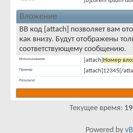
[b]Lorem ipsum dol
Вложение
BB код [attach] позволяет вам 
как внизу. Будут отображены то
соответствующему сообщению.
Использование
[attach]
Номер вло
Пример
[attach]12345[/att
Результат
Текущее время:
19
Powered by
vB