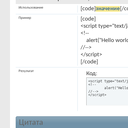
Использование
[code]
значение
[/c
Пример
[code]
<script type="text/
<!--
alert("Hello world
//-->
</script>
[/code]
Результат
Код:
<script type="text/j
<!--

	alert("Hello world!");

//-->

</script>
Цитата