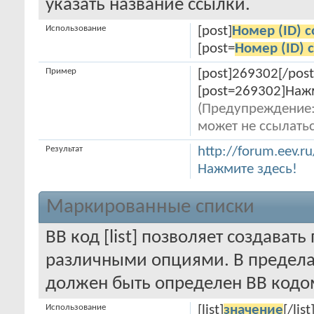
указать название ссылки.
Использование
[post]
Номер (ID) 
[post=
Номер (ID)
Пример
[post]269302[/post
[post=269302]Нажм
(Предупреждение:
может не ссылать
Результат
http://forum.eev.
Нажмите здесь!
Маркированные списки
BB код [list] позволяет создават
различными опциями. В предела
должен быть определен BB кодом
Использование
[list]
значение
[/list