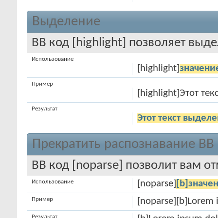
Выделение
BB код [highlight] позволяет выде
Использование
[highlight]
значени
Пример
[highlight]Этот тек
Результат
Этот текст выделе
Прекратить распознавание BB
BB код [noparse] позволит вам о
Использование
[noparse]
[b]значе
Пример
[noparse][b]Lorem 
Результат