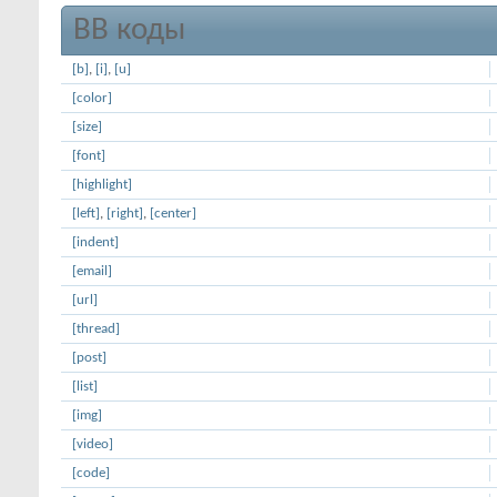
BB коды
[b]
,
[i]
,
[u]
[color]
[size]
[font]
[highlight]
[left]
,
[right]
,
[center]
[indent]
[email]
[url]
[thread]
[post]
[list]
[img]
[video]
[code]