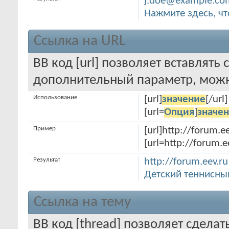
j.doe@example.co
Нажмите здесь, ч
Ссылка на URL
BB код [url] позволяет вставлять
дополнительный параметр, можно
Использование
[url]
значение
[/url]
[url=
Опция
]
значе
Пример
[url]http://forum.ee
[url=http://forum.
Результат
http://forum.eev.ru
Детский теннисны
Ссылка на тему
BB код [thread] позволяет сделат