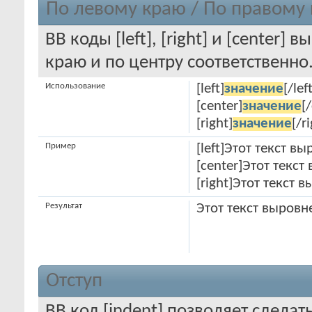
По левому краю / По правому 
BB коды [left], [right] и [center
краю и по центру соответственно
Использование
[left]
значение
[/left
[center]
значение
[
[right]
значение
[/r
Пример
[left]Этот текст в
[center]Этот текст
[right]Этот текст 
Результат
Этот текст выровн
Отступ
BB код [indent] позволяет сделать