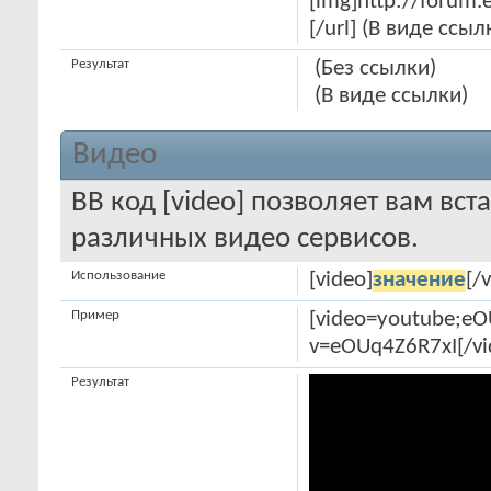
[img]http://forum.
[/url] (В виде ссыл
Результат
(Без ссылки)
(В виде ссылки)
Видео
BB код [video] позволяет вам вс
различных видео сервисов.
Использование
[video]
значение
[/
Пример
[video=youtube;e
v=eOUq4Z6R7xI[/vi
Результат