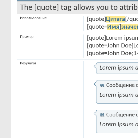
The [quote] tag allows you to attri
Использование
[quote]
Цитата
[/qu
[quote=
Имя
]
значе
Пример
[quote]Lorem ipsum
[quote=John Doe]Lo
[quote=John Doe;1
Результат
Lorem ipsum d
Сообщение 
Lorem ipsum d
Сообщение 
Lorem ipsum d