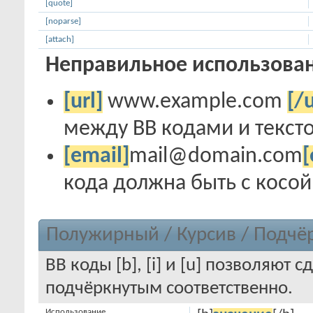
[quote]
[noparse]
[attach]
Неправильное использован
[url]
www.example.com
[/u
между BB кодами и тексто
[email]
mail@domain.com
[
кода должна быть с косой ч
Полужирный / Курсив / Подчё
BB коды [b], [i] и [u] позволяют
подчёркнутым соответственно.
Использование