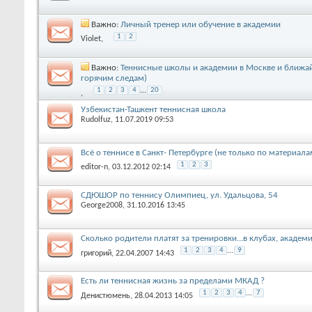
Важно:
Личный тренер или обучение в академии
1
2
Violet
,
Важно:
Теннисные школы и академии в Москве и ближа
горячим следам)
1
2
3
4
...
20
,
Узбекистан-Ташкент теннисная школа
Rudolfuz
, 11.07.2019 09:53
Всё о теннисе в Санкт- Петербурге (не только по материала
1
2
3
editor-n
, 03.12.2012 02:14
СДЮШОР по теннису Олимпиец, ул. Удальцова, 54
George2008
, 31.10.2016 13:45
Сколько родители платят за тренировки...в клубах, академия
1
2
3
4
...
9
григорий
, 22.04.2007 14:43
Есть ли теннисная жизнь за пределами МКАД ?
1
2
3
4
...
7
Денистюмень
, 28.04.2013 14:05