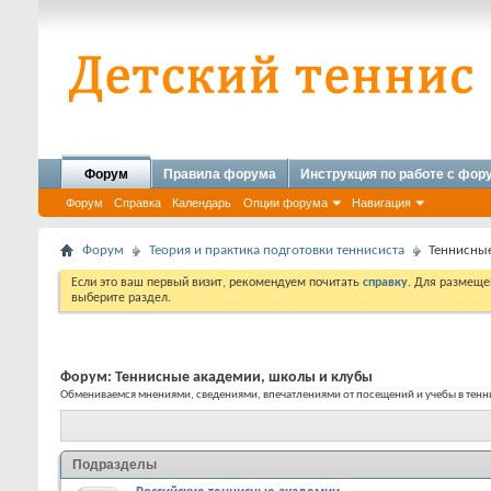
Форум
Правила форума
Инструкция по работе с фо
Форум
Справка
Календарь
Опции форума
Навигация
Форум
Теория и практика подготовки теннисиста
Теннисные
Если это ваш первый визит, рекомендуем почитать
справку
. Для размеще
выберите раздел.
Форум:
Теннисные академии, школы и клубы
Обмениваемся мнениями, сведениями, впечатлениями от посещений и учебы в тенн
Подразделы