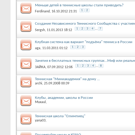
Меньше детей в теннисные школы стали приводить?
1
2
Ferdinand
, 16.10.2012 21:31
Создание Независимого Теннисного Сообщества с участие
1
2
3
4
...
7
Sergsh
, 11.01.2013 18:12
Клубная система как вариант "подъёма" тенниса в России
1
2
3
aga
, 11.03.2011 01:12
Занятия в бесплатных теннисных группах...Миф или реальн
1
2
3
4
...
8
ЗАЙКА
, 07.09.2012 12:06
Теннисная "Миниакадемия" на дому ...
archi
, 25.09.2008 00:39
Клубы, академии, школы в Роcсии
Muxaul
,
Теннисная школа "Олимпиец"
yana03
,
Посоветуйте школу в ЮЗАО