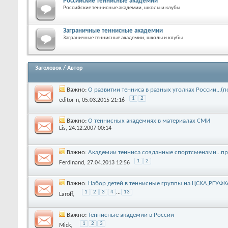
Российские теннисные академии
Российские теннисные академии, школы и клубы
Заграничные теннисные академии
Заграничные теннисные академии, школы и клубы
Заголовок
/
Автор
Важно:
О развитии тенниса в разных уголках России...
1
2
editor-n
, 05.03.2015 21:16
Важно:
О теннисных академиях в материалах СМИ
Lis
, 24.12.2007 00:14
Важно:
Академии тенниса созданные спортсменами...п
1
2
Ferdinand
, 27.04.2013 12:56
Важно:
Набор детей в теннисные группы на ЦСКА,РГУФКе,
1
2
3
4
...
13
Laroff
,
Важно:
Теннисные академии в России
1
2
3
Mick
,