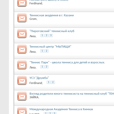
Ferdinand
,
Теннисная академия в г. Казани
Grom
,
"Пироговский" теннисный клуб
1
2
3
Лиза
,
Теннисный центр "МЫТИЩИ"
1
2
Лиза
,
"Теннис Парк" - школа тенниса для детей и взрослых.
1
2
Лиза
,
УСЗ "Дружба"
1
2
Ferdinand
,
Взгляд родителя юного теннисиста на теннисный клуб "ТЕ
ЗАЙКА
,
Международная Академия Тенниса в Химках
1
2
3