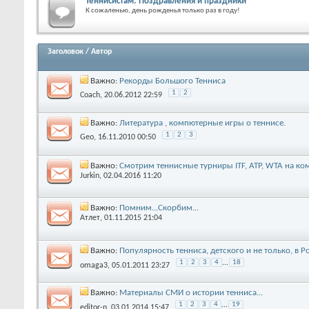
Теннисистам: Поздравления и праздники
К сожаленью, день рожденья только раз в году!
Заголовок
/
Автор
Важно:
Рекорды Большого Тенниса
1
2
Coach
, 20.06.2012 22:59
Важно:
Литература , компютерные игры о теннисе.
1
2
3
Geo
, 16.11.2010 00:50
Важно:
Смотрим теннисные турниры ITF, ATP, WTA на к
Jurkin
, 02.04.2016 11:20
Важно:
Помним...Скорбим...
Атлет
, 01.11.2015 21:04
Важно:
Популярность тенниса, детского и не только, в Р
1
2
3
4
...
18
omaga3
, 05.01.2011 23:27
Важно:
Материалы СМИ о истории тенниса...
1
2
3
4
...
19
editor-n
, 03.01.2014 15:47