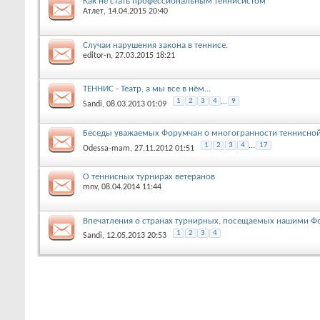
Как не стать профессиональным теннисистом
Атлет
, 14.04.2015 20:40
Случаи нарушения закона в теннисе.
editor-n
, 27.03.2015 18:21
ТЕННИС - Театр, а мы все в нём...
1
2
3
4
...
9
Sandi
, 08.03.2013 01:09
Беседы уважаемых Форумчан о многогранности теннисно
1
2
3
4
...
17
Odessa-mam
, 27.11.2012 01:51
О теннисных турнирах ветеранов
mnv
, 08.04.2014 11:44
Впечатления о странах турнирных, посещаемых нашими Фо
1
2
3
4
Sandi
, 12.05.2013 20:53