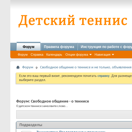
Форум
Правила форума
Инструкция по работе с фо
Форум
Справка
Календарь
Опции форума
Навигация
Форум
Свободное общение о теннисе и не только, объявления
Если это ваш первый визит, рекомендуем почитать
справку
. Для размеще
выберите раздел.
Форум:
Свободное общение - о теннисе
О детском теннисе замолвите слово...
Подразделы