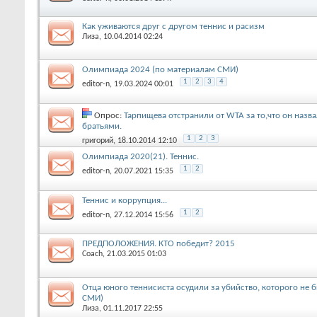
Как уживаются друг с другом теннис и расизм
Лиза
, 10.04.2014 02:24
Олимпиада 2024 (по материалам СМИ)
1
2
3
4
editor-n
, 19.03.2024 00:01
Опрос:
Тарпищева отстранили от WTA за то,что он назв
братьями.
1
2
3
григорий
, 18.10.2014 12:10
Олимпиада 2020(21). Теннис.
1
2
editor-n
, 20.07.2021 15:35
Теннис и коррупция...
1
2
editor-n
, 27.12.2014 15:56
ПРЕДПОЛОЖЕНИЯ. КТО победит? 2015
Coach
, 21.03.2015 01:03
Отца юного теннисиста осудили за убийство, которого не 
СМИ)
Лиза
, 01.11.2017 22:55