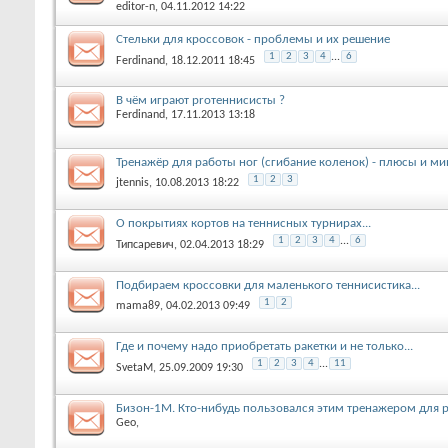
editor-n
, 04.11.2012 14:22
Стельки для кроссовок - проблемы и их решение
1
2
3
4
...
6
Ferdinand
, 18.12.2011 18:45
В чём играют proтеннисисты ?
Ferdinand
, 17.11.2013 13:18
Тренажёр для работы ног (сгибание коленок) - плюсы и мин
1
2
3
jtennis
, 10.08.2013 18:22
О покрытиях кортов на теннисных турнирах...
1
2
3
4
...
6
Типсаревич
, 02.04.2013 18:29
Подбираем кроссовки для маленького теннисистика...
1
2
mama89
, 04.02.2013 09:49
Где и почему надо приобретать ракетки и не только...
1
2
3
4
...
11
SvetaM
, 25.09.2009 19:30
Бизон-1М. Кто-нибудь пользовался этим тренажером для 
Geo
,