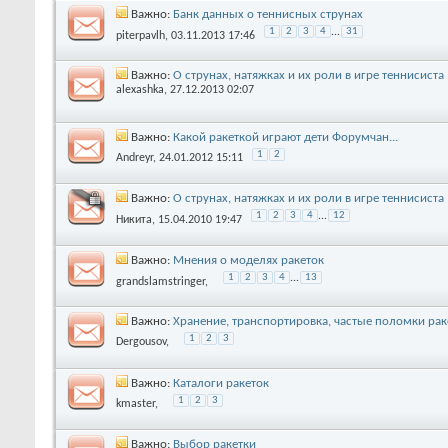
Важно:
Банк данных о теннисных струнах
1
2
3
4
...
31
piterpavlh
, 03.11.2013 17:46
Важно:
О струнах, натяжках и их роли в игре теннисиста 
alexashka
, 27.12.2013 02:07
Важно:
Какой ракеткой играют дети Форумчан...
1
2
Andreyr
, 24.01.2012 15:11
Важно:
О струнах, натяжках и их роли в игре теннисиста 
1
2
3
4
...
12
Никита
, 15.04.2010 19:47
Важно:
Мнения о моделях ракеток
1
2
3
4
...
13
grandslamstringer
,
Важно:
Хранение, транспортировка, частые поломки рак
1
2
3
Dergousov
,
Важно:
Каталоги ракеток
1
2
3
kmaster
,
Важно:
Выбор ракетки