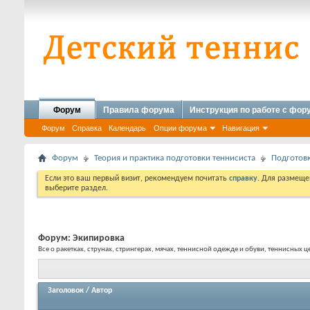
Форум
Правила форума
Инструкция по работе с фо
Форум
Справка
Календарь
Опции форума
Навигация
Форум
Теория и практика подготовки теннисиста
Подготовк
Если это ваш первый визит, рекомендуем почитать
справку
. Для размеще
выберите раздел.
Форум:
Экипировка
Все о ракетках, струнах, стрингерах, мячах, теннисной одежде и обуви, теннисных ц
Заголовок
/
Автор