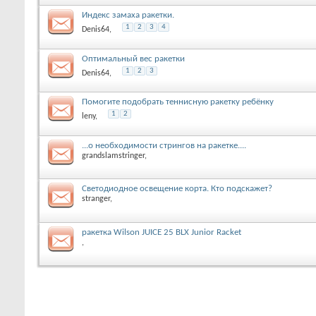
Индекс замаха ракетки.
1
2
3
4
Denis64
,
Оптимальный вес ракетки
1
2
3
Denis64
,
Помогите подобрать теннисную ракетку ребёнку
1
2
leny
,
...о необходимости стрингов на ракетке....
grandslamstringer
,
Светодиодное освещение корта. Кто подскажет?
stranger
,
ракетка Wilson JUICE 25 BLX Junior Racket
,