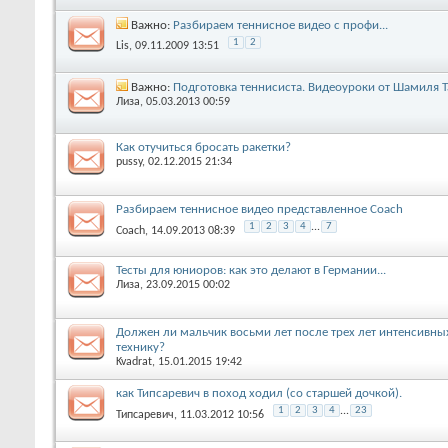
Важно:
Разбираем теннисное видео с профи...
1
2
Lis
, 09.11.2009 13:51
Важно:
Подготовка теннисиста. Видеоуроки от Шамиля 
Лиза
, 05.03.2013 00:59
Как отучиться бросать ракетки?
pussy
, 02.12.2015 21:34
Разбираем теннисное видео представленное Coach
1
2
3
4
...
7
Coach
, 14.09.2013 08:39
Тесты для юниоров: как это делают в Германии...
Лиза
, 23.09.2015 00:02
Должен ли мальчик восьми лет после трех лет интенсивны
технику?
Kvadrat
, 15.01.2015 19:42
как Типсаревич в поход ходил (cо старшей дочкой).
1
2
3
4
...
23
Типсаревич
, 11.03.2012 10:56