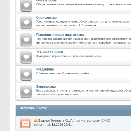
ОФП и ОСФП
Общая физическая и специально-физическая подготовка теннисисто
Спонсорство
Тема, которая, волнует многих… Суди о прожитом дне не по урожаю, 
по тем семенам, что ты посеял. Р. Стивенсон
Психологическая подготовка
Тренировка хладнокровия и выдержки, выработка умения контролир
привычка к состоянию спокойной готовности к любым неожиданнос
Техника тенниса
Фундамент игры в теннис - технические приемы
Медицина
О "теннисном локте" и не только о нём...
Экипировка
Все о ракетках, струнах, стрингерах, мячах, теннисной одежде и обув
теннисных кортах и покрытиях.
Заголовок
/
Автор
Важно:
Теннис в США ( по материалам СМИ)
editor-n
, 16.12.2014 22:41