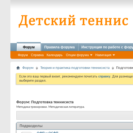
Форум
Правила форума
Инструкция по работе с фо
Форум
Справка
Календарь
Опции форума
Навигация
Форум
Теория и практика подготовки теннисиста
Подготовк
Если это ваш первый визит, рекомендуем почитать
справку
. Для размеще
выберите раздел.
Форум:
Подготовка теннисиста
Методика тренировки. Методическая литература.
Подразделы