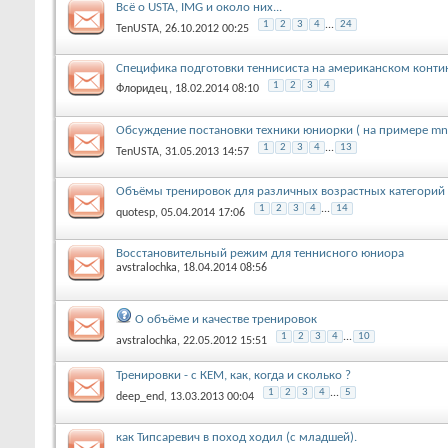
Всё о USTA, IMG и около них...
1
2
3
4
...
24
TenUSTA
, 26.10.2012 00:25
Специфика подготовки теннисиста на американском конти
1
2
3
4
Флоридец
, 18.02.2014 08:10
Обсуждение постановки техники юниорки ( на примере mn
1
2
3
4
...
13
TenUSTA
, 31.05.2013 14:57
Объёмы тренировок для различных возрастных категорий
1
2
3
4
...
14
quotesp
, 05.04.2014 17:06
Восстановительный режим для теннисного юниора
avstralochka
, 18.04.2014 08:56
О объёме и качестве тренировок
1
2
3
4
...
10
avstralochka
, 22.05.2012 15:51
Тренировки - c КЕМ, как, когда и сколько ?
1
2
3
4
...
5
deep_end
, 13.03.2013 00:04
как Типсаревич в поход ходил (с младшей).