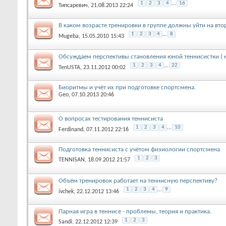
1
2
3
4
...
16
Типсаревич
, 21.08.2013 22:24
В каком возрасте тренировки в группе должны уйти на вто
1
2
3
4
...
8
Mugeba
, 15.05.2010 15:43
Обсуждаем перспективы становления юной теннисистки ( 
1
2
3
4
...
22
TenUSTA
, 23.11.2012 00:02
Биоритмы и учёт их при подготовке спортсмена.
Geo
, 07.10.2013 20:46
О вопросах тестирования теннисиста
1
2
3
4
...
10
Ferdinand
, 07.11.2012 22:16
Подготовка теннисиста с учётом физиологии спортсмена
1
2
3
TENNISAN
, 18.09.2012 21:57
Объём тренировок работает на теннисную перспективу?
1
2
3
4
...
9
ivchek
, 22.12.2012 13:46
Парная игра в теннисе - проблемы, теория и практика.
1
2
3
Sandi
, 22.12.2012 12:39