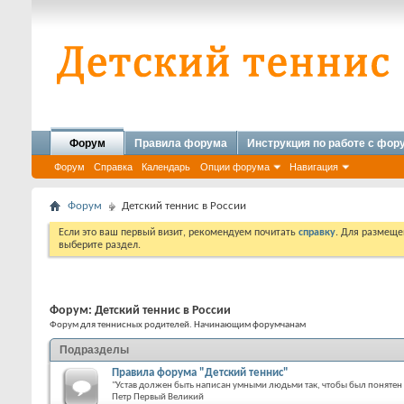
Форум
Правила форума
Инструкция по работе с фо
Форум
Справка
Календарь
Опции форума
Навигация
Форум
Детский теннис в России
Если это ваш первый визит, рекомендуем почитать
справку
. Для размеще
выберите раздел.
Форум:
Детский теннис в России
Форум для теннисных родителей. Начинающим форумчанам
Подразделы
Правила форума "Детский теннис"
"Устав должен быть написан умными людьми так, чтобы был понятен
Петр Первый Великий