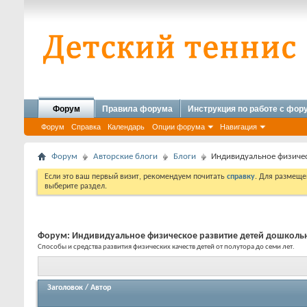
Форум
Правила форума
Инструкция по работе с фо
Форум
Справка
Календарь
Опции форума
Навигация
Форум
Авторские блоги
Блоги
Индивидуальное физичес
Если это ваш первый визит, рекомендуем почитать
справку
. Для размеще
выберите раздел.
Форум:
Индивидуальное физическое развитие детей дошкольн
Способы и средства развития физических качеств детей от полутора до семи лет.
Заголовок
/
Автор