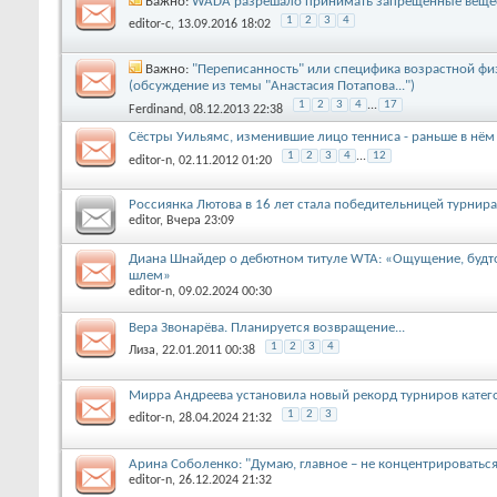
Важно:
WADA разрешало принимать запрещенные вещест
1
2
3
4
editor-c
, 13.09.2016 18:02
Важно:
"Переписанность" или специфика возрастной ф
(обсуждение из темы "Анастасия Потапова...")
1
2
3
4
...
17
Ferdinand
, 08.12.2013 22:38
Сёстры Уильямс, изменившие лицо тенниса - раньше в нём
1
2
3
4
...
12
editor-n
, 02.11.2012 01:20
Россиянка Лютова в 16 лет стала победительницей турни
editor
, Вчера 23:09
Диана Шнайдер о дебютном титуле WTA: «Ощущение, будт
шлем»
editor-n
, 09.02.2024 00:30
Вера Звонарёва. Планируется возвращение...
1
2
3
4
Лиза
, 22.01.2011 00:38
Мирра Андреева установила новый рекорд турниров кате
1
2
3
editor-n
, 28.04.2024 21:32
Арина Соболенко: "Думаю, главное – не концентрироваться н
editor-n
, 26.12.2024 21:32