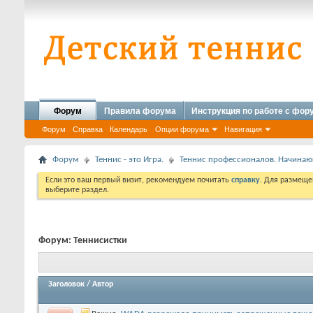
Форум
Правила форума
Инструкция по работе с фо
Форум
Справка
Календарь
Опции форума
Навигация
Форум
Теннис - это Игра.
Теннис профессионалов. Начина
Если это ваш первый визит, рекомендуем почитать
справку
. Для размеще
выберите раздел.
Форум:
Теннисистки
Заголовок
/
Автор