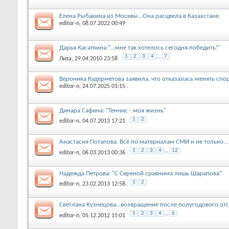
Елена Рыбакина из Москвы...Она расцвела в Казахстане.
editor-n
, 08.07.2022 00:49
Дарья Касаткина:"...мне так хотелось сегодня победить!"
1
2
3
4
...
7
Лиза
, 29.04.2010 23:58
Вероника Кудерметова заявила, что отказалась менять спо
editor-n
, 24.07.2025 01:15
Динара Сафина: "Теннис - моя жизнь"
1
2
editor-n
, 04.07.2013 17:21
Анастасия Потапова. Всё по материалам СМИ и не только...
1
2
3
4
...
12
editor-n
, 06.03.2013 00:36
Надежда Петрова: "С Сереной сравнима лишь Шарапова"
1
2
editor-n
, 23.02.2013 12:58
Светлана Кузнецова...возвращение после полугодового отс
1
2
3
4
...
6
editor-n
, 05.12.2012 15:01