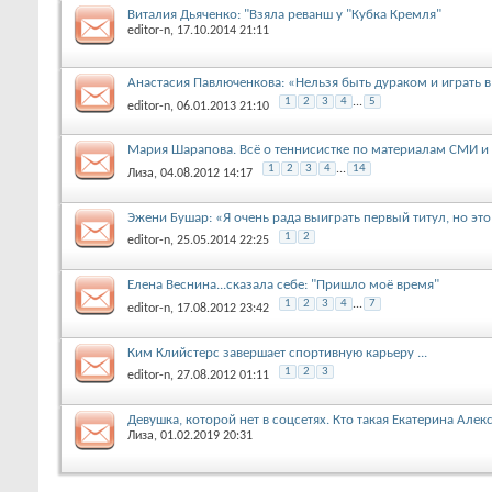
Виталия Дьяченко: "Взяла реванш у "Кубка Кремля"
editor-n
, 17.10.2014 21:11
Анастасия Павлюченкова: «Нельзя быть дураком и играть в
1
2
3
4
...
5
editor-n
, 06.01.2013 21:10
Мария Шарапова. Всё о теннисистке по материалам СМИ и н
1
2
3
4
...
14
Лиза
, 04.08.2012 14:17
Эжени Бушар: «Я очень рада выиграть первый титул, но это 
1
2
editor-n
, 25.05.2014 22:25
Елена Веснина...сказала себе: "Пришло моё время"
1
2
3
4
...
7
editor-n
, 17.08.2012 23:42
Ким Клийстерс завершает спортивную карьеру ...
1
2
3
editor-n
, 27.08.2012 01:11
Девушка, которой нет в соцсетях. Кто такая Екатерина Алекс
Лиза
, 01.02.2019 20:31