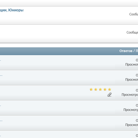
рации, Юниоры
Сооб
Сообще
Ответов
/
П
.
О
Просмот
..
О
Просмот
О
Просмотро
.
О
Просмотр
..
О
Просмот
.
О