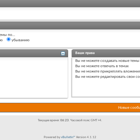
емы по...
ию
убыванию
Ваши права
Вы
не можете
создавать новые темы
Вы
не можете
отвечать в темах
Вы
не можете
прикреплять вложени
Вы
не можете
редактировать свои с
Новые сообщ
Текущее время:
06:23
. Часовой пояс GMT +4.
Powered by
vBulletin®
Version 4.1.12