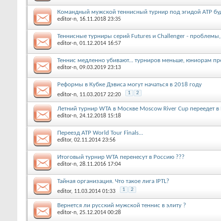
Командный мужской теннисный турнир под эгидой АТР буд
editor-n
, 16.11.2018 23:35
Теннисные турниры серий Futures и Challenger - проблемы
editor-n
, 01.12.2014 16:57
Теннис медленно убивают... турниров меньше, юниорам пр
editor-n
, 09.03.2019 23:13
Реформы в Кубке Дэвиса могут начаться в 2018 году
1
2
editor-n
, 11.03.2017 22:20
Летний турнир WTA в Москве Moscow River Cup переедет 
editor-n
, 24.12.2018 15:18
Переезд ATP World Tour Finals...
editor
, 02.11.2014 23:56
Итоговый турнир WTA перенесут в Россию ???
editor-n
, 28.11.2016 17:04
Тайная организация. Что такое лига IPTL?
1
2
editor
, 11.03.2014 01:33
Вернется ли русский мужской теннис в элиту ?
editor-n
, 25.12.2014 00:28