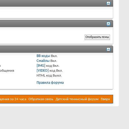
BB коды
Вкл.
Смайлы
Вкл.
я
[IMG]
код
Вкл.
ообщения
[VIDEO]
код
Вкл.
HTML код
Выкл.
Правила форума
ения за 24 часа
Обратная связь
Детский теннисный форум
Вверх