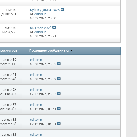
11.07.2026,
21:17
Тем: 40
Кубок Дэвиса-2026
щений: 651
от
editor-n
09.02.2026,
20:30
Тем: 140
US Open 2026
ний: 3,606
от
editor-n
05.08.2026,
23:21
росмотров
Последнее сообщение от
тветов:
19
editor-n
ров: 2,050
05.08.2026,
23:03
тветов:
21
editor-n
ров: 2,548
05.08.2026,
23:02
тветов:
98
editor-n
в: 140,324
22.07.2026,
23:37
тветов:
37
editor-n
ов: 10,367
30.12.2025,
00:41
тветов:
35
editor-n
ров: 9,438
09.12.2025,
01:01
тветов:
35
editor-n