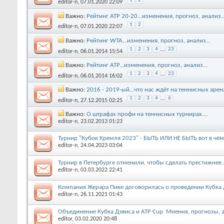
1
2
editor-n
, 07.01.2020 22:09
Важно:
Рейтинг АТР 20-20...изменения, прогноз, анализ..
1
2
editor-n
, 07.01.2020 22:07
Важно:
Рейтинг WTA...изменения, прогноз, анализ...
1
2
3
4
...
23
editor-n
, 06.01.2014 15:54
Важно:
Рейтинг АТР...изменения, прогноз, анализ...
1
2
3
4
...
23
editor-n
, 06.01.2014 16:02
Важно:
2016 - 2019-ый...что нас ждёт на теннисных арена
1
2
3
4
...
6
editor-n
, 27.12.2015 02:25
Важно:
О штрафах профи на теннисных турнирах....
editor-n
, 23.02.2013 01:23
Турнир "Кубок Кремля 2023" - БЫТЬ ИЛИ НЕ БЫТЬ вот в чём 
editor-n
, 24.04.2023 03:04
Турнир в Петербурге отменили, чтобы сделать престижнее..
editor-n
, 03.03.2022 22:41
Компания Жерара Пике договорилась о проведении Кубка 
editor-n
, 26.11.2021 01:43
Объединение Кубка Дэвиса и ATP Cup. Мнения, прогнозы, а
editor
, 03.02.2020 20:48