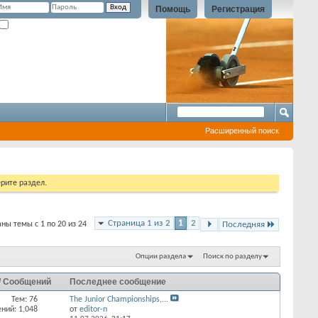
Помощь
Регистрация
Запомнить?
Расширенный поиск
рите раздел.
Страница 1 из 2
1
2
ны темы с 1 по 20 из 24
Последняя
Опции раздела
Поиск по разделу
/ Сообщений
Последнее сообщение
Тем: 76
The Junior Championships,...
ний: 1,048
от
editor-n