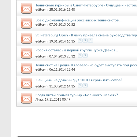
Теннисные турниры в Санкт-Петербурге - будущее и настоящ
editor-n
, 28.01.2016 22:40
Всё о дисквалификации российских теннисистов...
editor-n
, 07.06.2013 00:52
St. Petersburg Open - К чему привела смена руководства ту
1
2
3
editor-n
, 19.01.2014 16:35
Россия осталась в первой группе Кубка Дэвиса...
1
2
editor-n
, 07.04.2013 23:32
Теннисист из Греции Каловелонис будет выступать под ро
editor-n
, 06.11.2014 23:44
Женщины не должны/ДОЛЖНЫ играть пять сетов?
1
2
editor-n
, 31.08.2012 14:35
Когда Китай примет турнир «Большого шлема»?
Лиза
, 19.11.2013 00:47