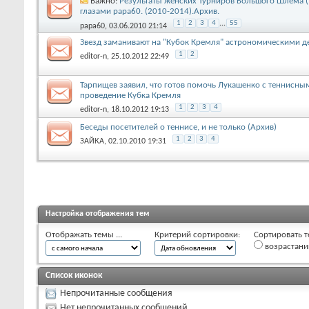
Важно:
Результаты женских Турниров Большого Шлема (
глазами papa60. (2010-2014).Архив.
1
2
3
4
...
55
papa60
, 03.06.2010 21:14
Звезд заманивают на "Кубок Кремля" астрономическими д
1
2
editor-n
, 25.10.2012 22:49
Тарпищев заявил, что готов помочь Лукашенко с теннисны
проведение Кубка Кремля
1
2
3
4
editor-n
, 18.10.2012 19:13
Беседы посетителей о теннисе, и не только (Архив)
1
2
3
4
ЗАЙКА
, 02.10.2010 19:31
Настройка отображения тем
Отображать темы ...
Критерий сортировки:
Сортировать т
возрастан
Список иконок
Непрочитанные сообщения
Нет непрочитанных сообщений