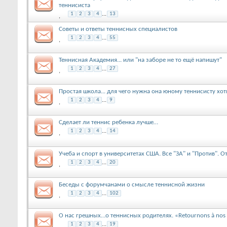
теннисиста
1
2
3
4
...
13
,
Советы и ответы теннисных специалистов
1
2
3
4
...
55
,
Теннисная Академия... или "на заборе не то ещё напишут"
1
2
3
4
...
27
,
Простая школа... для чего нужна она юному теннисисту хот
1
2
3
4
...
9
,
Сделает ли теннис ребенка лучше…
1
2
3
4
...
14
,
Учеба и спорт в университетах США. Все "ЗА" и "Против". От 
1
2
3
4
...
20
,
Беседы с форумчанами о смысле теннисной жизни
1
2
3
4
...
102
,
О нас грешных…о теннисных родителях. «Retournons à nos
1
2
3
4
...
19
,