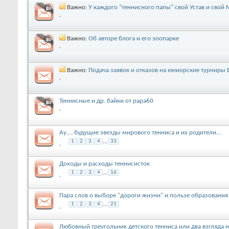
Важно:
У каждого "теннисного папы" свой Устав и свой
,
Важно:
Об авторе блога и его зоопарке
,
Важно:
Подача заявок и отказов на юниорские турниры 
,
Теннисные и др. байки от papa60
,
Ау,… будущие звезды мирового тенниса и их родители…
1
2
3
4
...
33
,
Доходы и расходы теннисисток
1
2
3
4
...
16
,
Пара слов о выборе "дороги жизни" и пользе образования
1
2
3
4
...
21
,
Любовный треугольник детского тенниса или два взгляда 