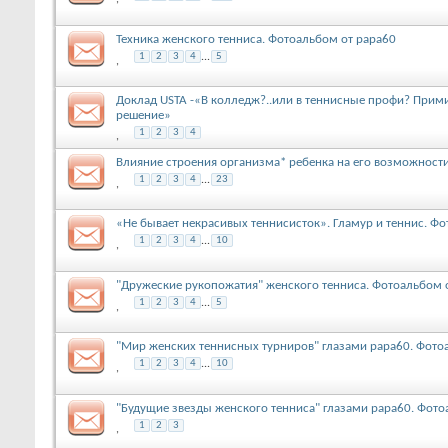
Техника женского тенниса. Фотоальбом от papa60
1
2
3
4
...
5
,
Доклад USTA -«В колледж?..или в теннисные профи? Прим
решение»
1
2
3
4
,
Влияние строения организма* ребенка на его возможности
1
2
3
4
...
23
,
«Не бывает некрасивых теннисисток». Гламур и теннис. Ф
1
2
3
4
...
10
,
"Дружеские рукопожатия" женского тенниса. Фотоальбом 
1
2
3
4
...
5
,
"Мир женских теннисных турниров" глазами papa60. Фот
1
2
3
4
...
10
,
"Будущие звезды женского тенниса" глазами papa60. Фот
1
2
3
,