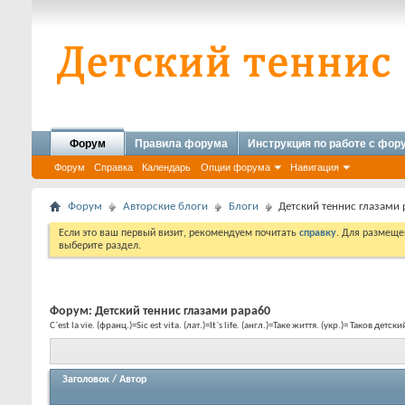
Форум
Правила форума
Инструкция по работе с фо
Форум
Справка
Календарь
Опции форума
Навигация
Форум
Авторские блоги
Блоги
Детский теннис глазами
Если это ваш первый визит, рекомендуем почитать
справку
. Для размеще
выберите раздел.
Форум:
Детский теннис глазами papa60
C`est la vie. (франц.)=Sic est vita. (лат.)=It`s life. (англ.)=Таке життя. (укр.)= Таков детск
Заголовок
/
Автор