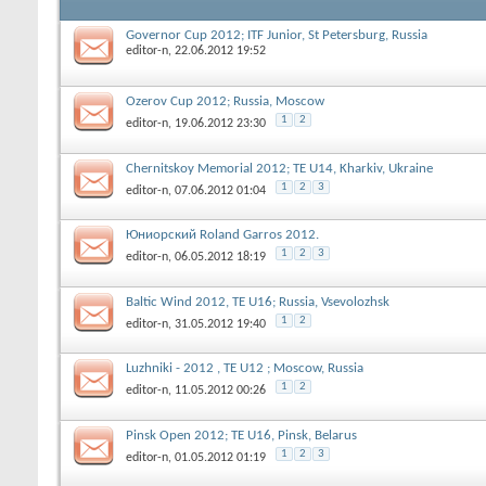
Governor Cup 2012; ITF Junior, St Petersburg, Russia
editor-n
, 22.06.2012 19:52
Ozerov Cup 2012; Russia, Moscow
1
2
editor-n
, 19.06.2012 23:30
Chernitskoy Memorial 2012; ТЕ U14, Kharkiv, Ukraine
1
2
3
editor-n
, 07.06.2012 01:04
Юниорский Roland Garros 2012.
1
2
3
editor-n
, 06.05.2012 18:19
Baltic Wind 2012, ТЕ U16; Russia, Vsevolozhsk
1
2
editor-n
, 31.05.2012 19:40
Luzhniki - 2012 , ТЕ U12 ; Moscow, Russia
1
2
editor-n
, 11.05.2012 00:26
Pinsk Open 2012; ТЕ U16, Pinsk, Belarus
1
2
3
editor-n
, 01.05.2012 01:19