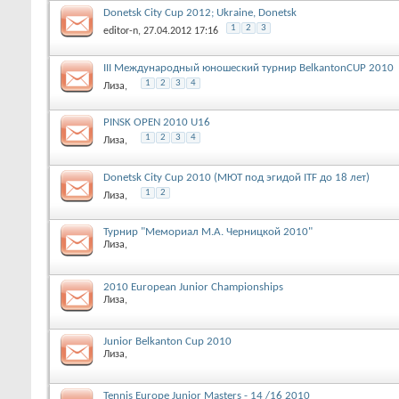
Donetsk City Cup 2012; Ukraine, Donetsk
1
2
3
editor-n
, 27.04.2012 17:16
III Международный юношеский турнир BelkantonCUP 2010
1
2
3
4
Лиза
,
PINSK OPEN 2010 U16
1
2
3
4
Лиза
,
Donetsk City Cup 2010 (МЮТ под эгидой ITF до 18 лет)
1
2
Лиза
,
Турнир "Мемориал М.А. Черницкой 2010"
Лиза
,
2010 European Junior Championships
Лиза
,
Junior Belkanton Cup 2010
Лиза
,
Tennis Europe Junior Masters - 14 /16 2010