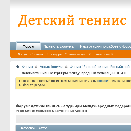
Форум
Правила форума
Инструкция по работе с фо
Форум
Справка
Календарь
Опции форума
Навигация
Форум
Архив форума
Форум "Детский теннис. Российский 
Детские теннисные турниры международных федераций ITF и TE
Если это ваш первый визит, рекомендуем почитать
справку
. Для размеще
выберите раздел.
Форум:
Детские теннисные турниры международных федераций
Архив детских международных теннисных турниров
Заголовок
/
Автор