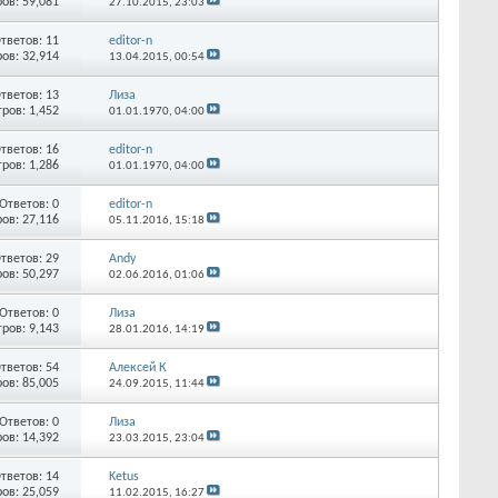
ов: 59,081
27.10.2015,
23:03
тветов:
11
editor-n
ов: 32,914
13.04.2015,
00:54
тветов:
13
Лиза
ров: 1,452
01.01.1970,
04:00
тветов:
16
editor-n
ров: 1,286
01.01.1970,
04:00
Ответов:
0
editor-n
ов: 27,116
05.11.2016,
15:18
тветов:
29
Andy
ов: 50,297
02.06.2016,
01:06
Ответов:
0
Лиза
ров: 9,143
28.01.2016,
14:19
тветов:
54
Алексей К
ов: 85,005
24.09.2015,
11:44
Ответов:
0
Лиза
ов: 14,392
23.03.2015,
23:04
тветов:
14
Ketus
ов: 25,059
11.02.2015,
16:27