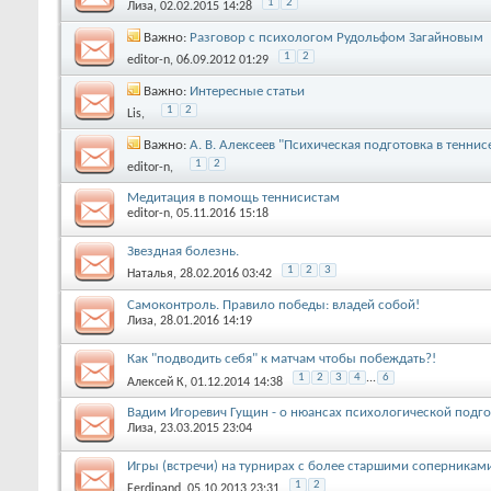
1
2
Лиза
, 02.02.2015 14:28
Важно:
Разговор с психологом Рудольфом Загайновым
1
2
editor-n
, 06.09.2012 01:29
Важно:
Интересные статьи
1
2
Lis
,
Важно:
А. В. Алексеев "Психическая подготовка в теннис
1
2
editor-n
,
Медитация в помощь теннисистам
editor-n
, 05.11.2016 15:18
Звездная болезнь.
1
2
3
Наталья
, 28.02.2016 03:42
Самоконтроль. Правило победы: владей собой!
Лиза
, 28.01.2016 14:19
Как "подводить себя" к матчам чтобы побеждать?!
1
2
3
4
...
6
Алексей К
, 01.12.2014 14:38
Вадим Игоревич Гущин - о нюансах психологической подг
Лиза
, 23.03.2015 23:04
Игры (встречи) на турнирах с более старшими соперникам
1
2
Ferdinand
, 05.10.2013 23:31