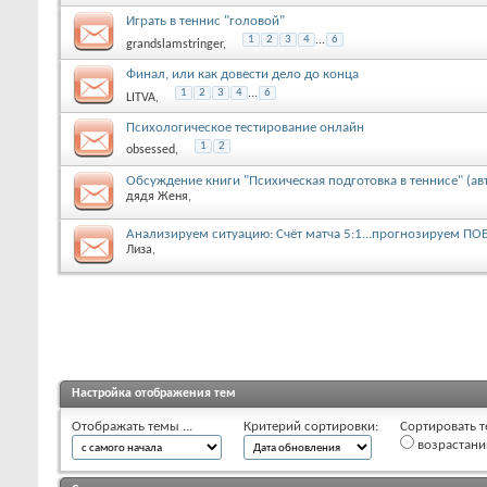
Играть в теннис "головой"
1
2
3
4
...
6
grandslamstringer
,
Финал, или как довести дело до конца
1
2
3
4
...
6
LITVA
,
Психологическое тестирование онлайн
1
2
obsessed
,
Обсуждение книги "Психическая подготовка в теннисе" (авто
дядя Женя
,
Анализируем ситуацию: Счёт матча 5:1...прогнозируем ПОБ
Лиза
,
Настройка отображения тем
Отображать темы ...
Критерий сортировки:
Сортировать т
возрастан