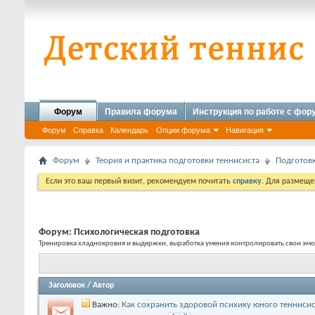
Форум
Правила форума
Инструкция по работе с фо
Форум
Справка
Календарь
Опции форума
Навигация
Форум
Теория и практика подготовки теннисиста
Подготовк
Если это ваш первый визит, рекомендуем почитать
справку
. Для размеще
Форум:
Психологическая подготовка
Тренировка хладнокровия и выдержки, выработка умения контролировать свои эм
Заголовок
/
Автор
Важно:
Как сохранить здоровой психику юного теннисис