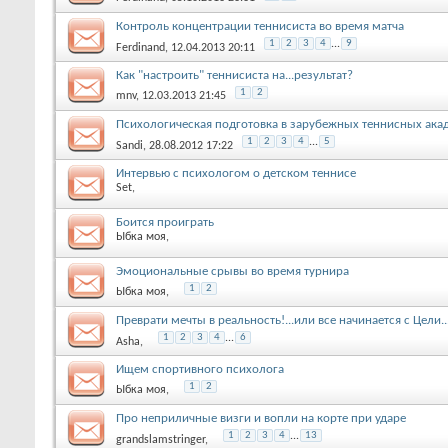
Контроль концентрации теннисиста во время матча
1
2
3
4
...
9
Ferdinand
, 12.04.2013 20:11
Как "настроить" теннисиста на...результат?
1
2
mnv
, 12.03.2013 21:45
Психологическая подготовка в зарубежных теннисных ака
1
2
3
4
...
5
Sandi
, 28.08.2012 17:22
Интервью с психологом о детском теннисе
Set
,
Боится проиграть
Ыбка моя
,
Эмоциональные срывы во время турнира
1
2
Ыбка моя
,
Преврати мечты в реальность!...или все начинается с Цели..
1
2
3
4
...
6
Asha
,
Ищем спортивного психолога
1
2
Ыбка моя
,
Про неприличные визги и вопли на корте при ударе
1
2
3
4
...
13
grandslamstringer
,