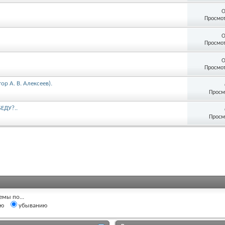
О
Просмот
О
Просмот
О
Просмот
р А. В. Алексеев).
Просм
ЕДУ?..
Просм
емы по...
ию
убыванию