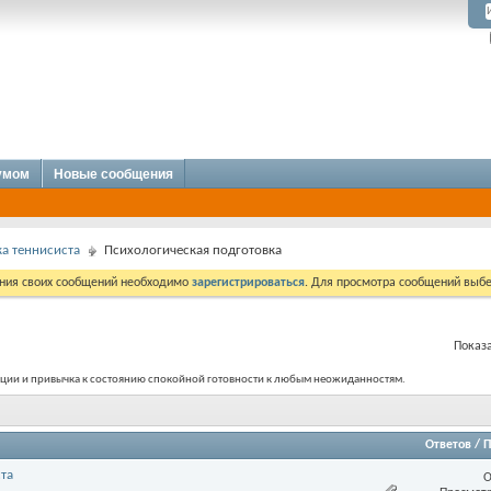
румом
Новые сообщения
а теннисиста
Психологическая подготовка
ния своих сообщений необходимо
зарегистрироваться
. Для просмотра сообщений выбе
Показа
оции и привычка к состоянию спокойной готовности к любым неожиданностям.
Ответов
/
П
та
О