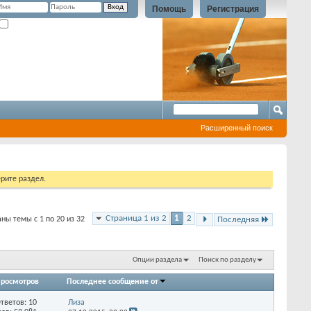
Помощь
Регистрация
Запомнить?
Расширенный поиск
рите раздел.
Страница 1 из 2
1
2
ны темы с 1 по 20 из 32
Последняя
Опции раздела
Поиск по разделу
росмотров
Последнее сообщение от
тветов:
10
Лиза