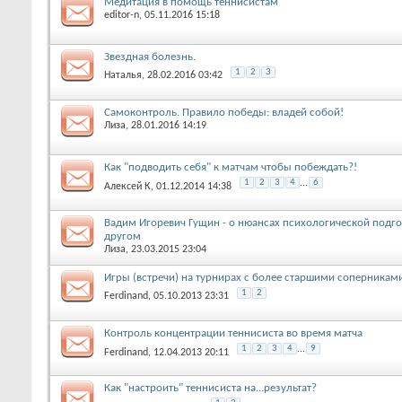
Медитация в помощь теннисистам
editor-n
, 05.11.2016 15:18
Звездная болезнь.
1
2
3
Наталья
, 28.02.2016 03:42
Самоконтроль. Правило победы: владей собой!
Лиза
, 28.01.2016 14:19
Как "подводить себя" к матчам чтобы побеждать?!
1
2
3
4
...
6
Алексей К
, 01.12.2014 14:38
Вадим Игоревич Гущин - о нюансах психологической подг
другом
Лиза
, 23.03.2015 23:04
Игры (встречи) на турнирах с более старшими соперникам
1
2
Ferdinand
, 05.10.2013 23:31
Контроль концентрации теннисиста во время матча
1
2
3
4
...
9
Ferdinand
, 12.04.2013 20:11
Как "настроить" теннисиста на...результат?