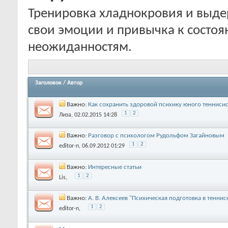
Тренировка хладнокровия и выде
свои эмоции и привычка к состо
неожиданностям.
Заголовок
/
Автор
Важно:
Как сохранить здоровой психику юного теннисис
1
2
Лиза
, 02.02.2015 14:28
Важно:
Разговор с психологом Рудольфом Загайновым
1
2
editor-n
, 06.09.2012 01:29
Важно:
Интересные статьи
1
2
Lis
,
Важно:
А. В. Алексеев "Психическая подготовка в теннис
1
2
editor-n
,