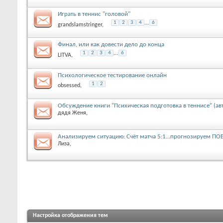
Играть в теннис "головой"
1
2
3
4
...
6
grandslamstringer
,
Финал, или как довести дело до конца
1
2
3
4
...
6
LITVA
,
Психологическое тестирование онлайн
1
2
obsessed
,
Обсуждение книги "Психическая подготовка в теннисе" (авто
дядя Женя
,
Анализируем ситуацию: Счёт матча 5:1...прогнозируем ПОБ
Лиза
,
Настройка отображения тем