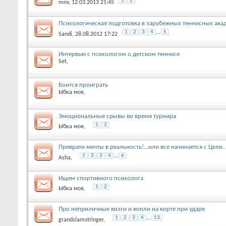
1
2
mnv
, 12.03.2013 21:45
Психологическая подготовка в зарубежных теннисных ака
1
2
3
4
...
5
Sandi
, 28.08.2012 17:22
Интервью с психологом о детском теннисе
Set
,
Боится проиграть
Ыбка моя
,
Эмоциональные срывы во время турнира
1
2
Ыбка моя
,
Преврати мечты в реальность!...или все начинается с Цели..
1
2
3
4
...
6
Asha
,
Ищем спортивного психолога
1
2
Ыбка моя
,
Про неприличные визги и вопли на корте при ударе
1
2
3
4
...
13
grandslamstringer
,