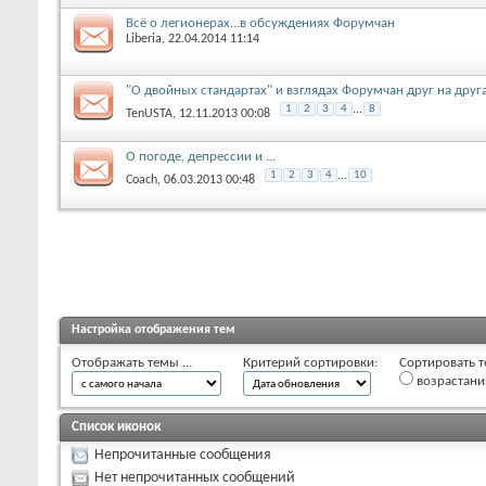
Всё о легионерах...в обсуждениях Форумчан
Liberia
, 22.04.2014 11:14
"О двойных стандартах" и взглядах Форумчан друг на друга.
1
2
3
4
...
8
TenUSTA
, 12.11.2013 00:08
О погоде, депрессии и ...
1
2
3
4
...
10
Coach
, 06.03.2013 00:48
Настройка отображения тем
Отображать темы ...
Критерий сортировки:
Сортировать т
возрастан
Список иконок
Непрочитанные сообщения
Нет непрочитанных сообщений