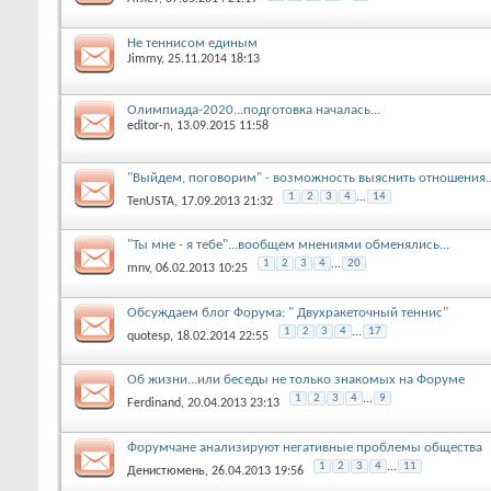
Не теннисом единым
Jimmy
, 25.11.2014 18:13
Олимпиада-2020...подготовка началась...
editor-n
, 13.09.2015 11:58
"Выйдем, поговорим" - возможность выяснить отношения..
1
2
3
4
...
14
TenUSTA
, 17.09.2013 21:32
"Ты мне - я тебе"...вообщем мнениями обменялись...
1
2
3
4
...
20
mnv
, 06.02.2013 10:25
Обсуждаем блог Форума: " Двухракеточный теннис"
1
2
3
4
...
17
quotesp
, 18.02.2014 22:55
Об жизни...или беседы не только знакомых на Форуме
1
2
3
4
...
9
Ferdinand
, 20.04.2013 23:13
Форумчане анализируют негативные проблемы общества
1
2
3
4
...
11
Денистюмень
, 26.04.2013 19:56