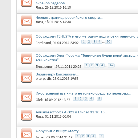
экранов радаров...
Лиза
, 26.12.2016 16:10
Черная страница российского спорта...
Лиза
, 18.07.2016 14:30
Обсуждаем TENUSTA и его методику подготовки теннисист
1
2
3
4
...
20
Ferdinand
, 04.04.2014 23:02
Обсуждаем блог Форума: "Теннисные будни юной австрал
теннисистки"
1
2
3
4
...
16
Типсаревич
, 29.11.2011 20:26
Владимиру Высоцкому...
piterpavlh
, 25.01.2016 19:55
Иностранный язык - это не только средство перевода...
1
2
3
4
...
5
Olek
, 16.09.2012 13:57
Авиакатастрофа А-321 в Египте 31.10.15...
Лиза
, 01.11.2015 00:04
Форумчане пишут Атлету...
1
2
3
4
...
7
Атлет
, 07.05.2014 21:19