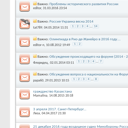
Важно:
Проблемы исторического развития России
editor
, 31.03.2016 23:54
Важно:
Россия-Украина весна 2014
1
2
3
4
...
14
tat789
, 04.05.2014 11:31
Важно:
Олимпиада в Рио-де-Жанейро в 2016 году....
1
2
editor-n
, 10.08.2012 19:49
Важно:
Обсуждение происходящего на форуме (2014 - 2
1
2
3
4
...
7
Флоридец
, 02.01.2014 03:11
Важно:
Обсуждение вопроса о национальности на Форуме
1
2
3
4
...
8
papa60
, 29.01.2013 10:15
гражданство Казахстана
Mamalina
, 14.08.2015 20:18
3 апреля 2017. Санкт-Петербург...
Лиза
, 04.04.2017 21:30
25 декабря 2016 года воздушное судно Минобороны Росси