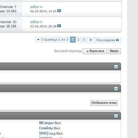
Ответов:
7
editor-n
ов: 19,463
06.10.2014,
15:25
тветов:
10
editor-n
ов: 38,186
01.06.2014,
20:38
Страница 1 из 3
1
2
3
Последняя
Быстрый переход
Взрослые
Вверх
BB коды
Вкл.
Смайлы
Вкл.
я
[IMG]
код
Вкл.