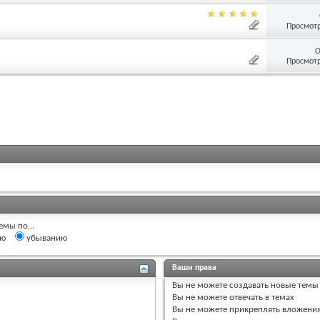
Просмотр
О
Просмотр
емы по...
ию
убыванию
Ваши права
Вы
не можете
создавать новые темы
Вы
не можете
отвечать в темах
Вы
не можете
прикреплять вложени