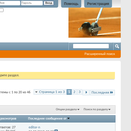
Помощь
Регистрация
Запомнить?
Расширенный поиск
рите раздел.
Страница 1 из 3
1
2
3
темы с 1 по 20 из 46
Последняя
Опции раздела
Поиск по разделу
росмотров
Последнее сообщение от
тветов:
27
editor-n