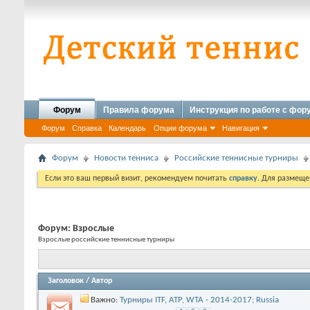
Форум
Правила форума
Инструкция по работе с фо
Форум
Справка
Календарь
Опции форума
Навигация
Форум
Новости тенниса
Российские теннисные турниры
Если это ваш первый визит, рекомендуем почитать
справку
. Для размеще
Форум:
Взрослые
Взрослые российские теннисные турниры
Заголовок
/
Автор
Важно:
Турниры ITF, АТР, WTA - 2014-2017; Russia