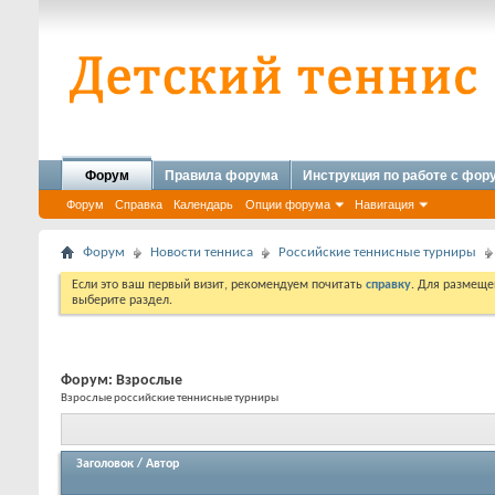
Форум
Правила форума
Инструкция по работе с фо
Форум
Справка
Календарь
Опции форума
Навигация
Форум
Новости тенниса
Российские теннисные турниры
Если это ваш первый визит, рекомендуем почитать
справку
. Для размеще
выберите раздел.
Форум:
Взрослые
Взрослые российские теннисные турниры
Заголовок
/
Автор