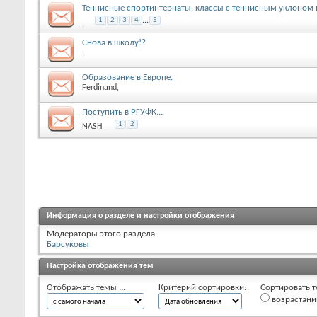
Теннисные спортинтернаты, классы с теннисным уклоном 
1
2
3
4
...
5
,
Снова в школу!?
,
Образование в Европе.
Ferdinand
,
Поступить в РГУФК...
1
2
NASH
,
Информация о разделе и настройки отображения
Модераторы этого раздела
Барсуковы
Настройка отображения тем
Отображать темы ...
Критерий сортировки:
Сортировать т
возрастан