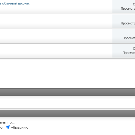
в обычной школе.
О
Просмотр
Просмотр
Просмот
О
Просмот
емы по...
ию
убыванию