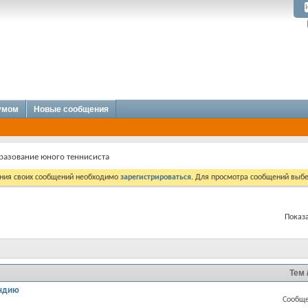
румом
Новые сообщения
бразование юного теннисиста
ния своих сообщений необходимо
зарегистрироваться
. Для просмотра сообщений выбе
Показа
Тем 
ендию
Сообще