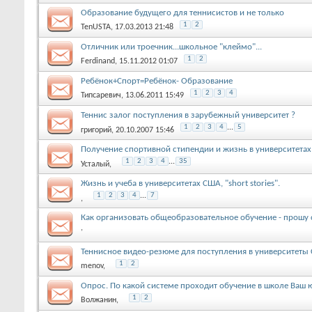
Образование будущего для теннисистов и не только
1
2
TenUSTA
, 17.03.2013 21:48
Отличник или троечник...школьное "клеймо"...
1
2
Ferdinand
, 15.11.2012 01:07
Ребёнок+Спорт=Ребёнок- Образование
1
2
3
4
Типсаревич
, 13.06.2011 15:49
Теннис залог поступления в зарубежный университет ?
1
2
3
4
...
5
григорий
, 20.10.2007 15:46
Получение спортивной стипендии и жизнь в университетах
1
2
3
4
...
35
Усталый
,
Жизнь и учеба в университетах США, "short stories".
1
2
3
4
...
7
,
Как организовать общеобразовательное обучение - прошу
,
Теннисное видео-резюме для поступления в университеты
1
2
menov
,
Опрос. По какой системе проходит обучение в школе Ваш
1
2
Волжанин
,