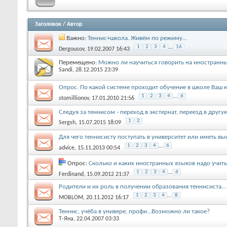
Заголовок
/
Автор
Важно:
Теннис+школа. Живём по режиму...
1
2
3
4
...
16
Dergousov
, 19.02.2007 16:43
Перемещено:
Можно ли научиться говорить на иностранны
Sandi
, 28.12.2015 23:39
Опрос. По какой системе проходит обучение в школе Ваш
1
2
3
4
...
6
stomillionov
, 17.01.2010 21:56
Следуя за теннисом - переход в экстернат, переезд в другу
1
2
Sergsh
, 15.07.2015 18:09
Для чего теннисисту поступать в университет или иметь вы
1
2
3
4
...
6
advice
, 15.11.2013 00:54
Опрос:
Сколько и каких иностранных языков надо учит
1
2
3
4
...
6
Ferdinand
, 15.09.2012 21:37
Родители и их роль в получении образования теннисиста...
1
2
3
4
...
8
MOBLOM
, 20.11.2012 16:17
Теннис, учёба в универе, профи...Возможно ли такое?
Т-Яна
, 22.04.2007 03:33