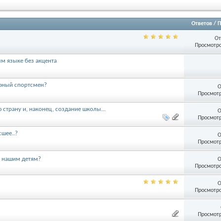
Ответов
/
П
От
Просмотро
м языке без акцента
 юный спортсмен?
О
Просмотр
ю страну и, наконец, создание школы...
О
Просмотр
сшее..?
О
Просмотр
ь нашим детям?
О
Просмотро
О
Просмотро
Просмотр