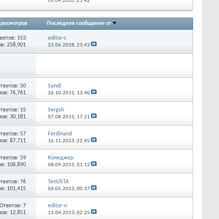
05.04.2020,
21:42
росмотров
Последнее сообщение от
ветов:
153
editor-c
в: 258,901
23.06.2018,
23:43
тветов:
50
Sandi
ов: 76,761
26.10.2015,
13:40
тветов:
15
Sergsh
ов: 30,181
07.08.2015,
17:21
тветов:
57
Ferdinand
ов: 87,711
16.11.2013,
22:45
тветов:
59
Конеджер
в: 106,890
08.09.2013,
01:12
тветов:
76
TenUSTA
в: 101,415
04.05.2013,
00:37
Ответов:
7
editor-n
ов: 12,851
13.04.2013,
02:25