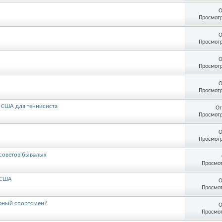
О
Просмотр
О
Просмотр
О
Просмотр
О
Просмотр
 США для теннисиста
От
Просмотр
О
Просмотр
 советов бывалых
Просмот
 США
О
Просмот
 юный спортсмен?
О
Просмот