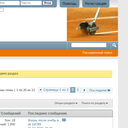
Помощь
Регистрация
Запомнить?
Расширенный поиск
рите раздел.
Страница 1 из 2
1
2
ны темы с 1 по 20 из 23
Последняя
Опции раздела
Поиск по разделу
/ Сообщений
Последнее сообщение
Тем: 18
Жизнь после учебы в...
ний: 1,890
от
tat789