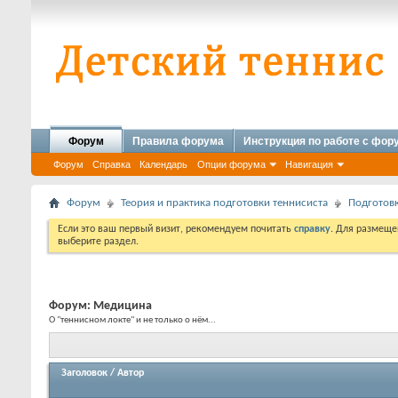
Форум
Правила форума
Инструкция по работе с фо
Форум
Справка
Календарь
Опции форума
Навигация
Форум
Теория и практика подготовки теннисиста
Подготовк
Если это ваш первый визит, рекомендуем почитать
справку
. Для размеще
выберите раздел.
Форум:
Медицина
О "теннисном локте" и не только о нём...
Заголовок
/
Автор