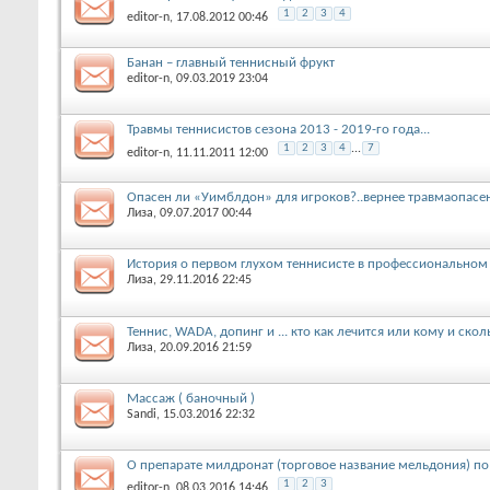
1
2
3
4
editor-n
, 17.08.2012 00:46
Банан – главный теннисный фрукт
editor-n
, 09.03.2019 23:04
Травмы теннисистов сезона 2013 - 2019-го года...
1
2
3
4
...
7
editor-n
, 11.11.2011 12:00
Опасен ли «Уимблдон» для игроков?..вернее травмаопасе
Лиза
, 09.07.2017 00:44
История о первом глухом теннисисте в профессиональном т
Лиза
, 29.11.2016 22:45
Теннис, WADA, допинг и ... кто как лечится или кому и ско
Лиза
, 20.09.2016 21:59
Массаж ( баночный )
Sandi
, 15.03.2016 22:32
О препарате милдронат (торговое название мельдония) п
1
2
3
editor-n
, 08.03.2016 14:46