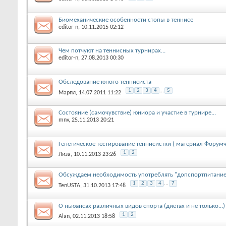
Биомеханические особенности стопы в теннисе
editor-n
, 10.11.2015 02:12
Чем потчуют на теннисных турнирах...
editor-n
, 27.08.2013 00:30
Обследование юного теннисиста
1
2
3
4
...
5
Марпл
, 14.07.2011 11:22
Состояние (самочувствие) юниора и участие в турнире...
mnv
, 25.11.2013 20:21
Генетическое тестирование теннисистки ( материал Форум
1
2
Лиза
, 10.11.2013 23:26
Обсуждаем необходимость употреблять "допспортпитание"
1
2
3
4
...
7
TenUSTA
, 31.10.2013 17:48
О ньюансах различных видов спорта (диетах и не только...)
1
2
Alan
, 02.11.2013 18:58