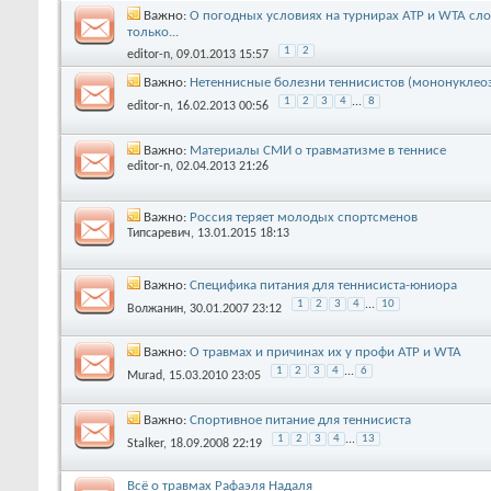
Важно:
О погодных условиях на турнирах АТР и WTA сло
только...
1
2
editor-n
, 09.01.2013 15:57
Важно:
Нетеннисные болезни теннисистов (мононуклеоз 
1
2
3
4
...
8
editor-n
, 16.02.2013 00:56
Важно:
Материалы СМИ о травматизме в теннисе
editor-n
, 02.04.2013 21:26
Важно:
Россия теряет молодых спортсменов
Типсаревич
, 13.01.2015 18:13
Важно:
Специфика питания для теннисиста-юниора
1
2
3
4
...
10
Волжанин
, 30.01.2007 23:12
Важно:
О травмах и причинах их у профи АТР и WTA
1
2
3
4
...
6
Murad
, 15.03.2010 23:05
Важно:
Спортивное питание для теннисиста
1
2
3
4
...
13
Stalker
, 18.09.2008 22:19
Всё о травмах Рафаэля Надаля