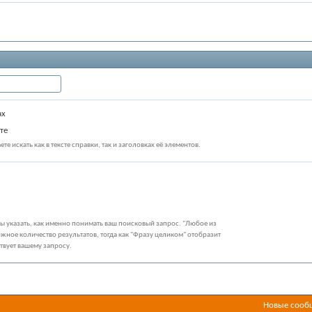
ах
те
те искать как в тексте справки, так и заголовках её элементов.
бы указать, как именно понимать ваш поисковый запрос. "Любое из
жное количество результатов, тогда как "Фразу целиком" отобразит
ствует вашему запросу.
Новые сообщ