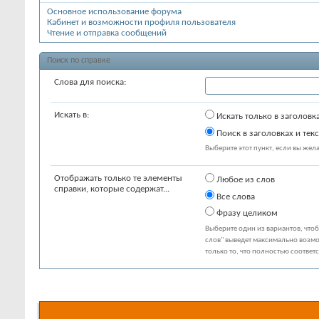
Основное использование форума
Кабинет и возможности профиля пользователя
Чтение и отправка сообщений
Поиск по справке
Слова для поиска:
Искать в:
Искать только в заголовк
Поиск в заголовках и текс
Выберите этот пункт, если вы желае
Отображать только те элементы
Любое из слов
справки, которые содержат...
Все слова
Фразу целиком
Выберите один из вариантов, что
слов" выведет максимально возмо
только то, что полностью соответ